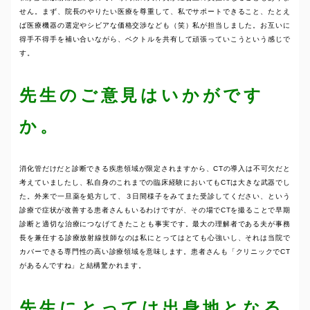
せん。まず、院長のやりたい医療を尊重して、私でサポートできること、たとえ
ば医療機器の選定やシビアな価格交渉なども（笑）私が担当しました。お互いに
得手不得手を補い合いながら、ベクトルを共有して頑張っていこうという感じで
す。
先生のご意見はいかがです
か。
消化管だけだと診断できる疾患領域が限定されますから、CTの導入は不可欠だと
考えていましたし、私自身のこれまでの臨床経験においてもCTは大きな武器でし
た。外来で一旦薬を処方して、３日間様子をみてまた受診してください、という
診療で症状が改善する患者さんもいるわけですが、その場でCTを撮ることで早期
診断と適切な治療につなげてきたことも事実です。最大の理解者である夫が事務
長を兼任する診療放射線技師なのは私にとってはとても心強いし、それは当院で
カバーできる専門性の高い診療領域を意味します。患者さんも「クリニックでCT
があるんですね」と結構驚かれます。
先生にとっては出身地となる