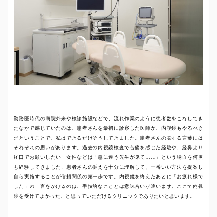
勤務医時代の病院外来や検診施設などで、流れ作業のように患者数をこなしてき
たなかで感じていたのは、患者さんを最初に診察した医師が、内視鏡もやるべき
だということで、私はできるだけそうしてきました。患者さんの発する言葉には
それぞれの思いがあります。過去の内視鏡検査で苦痛を感じた経験や、経鼻より
経口でお願いしたい、女性などは「急に違う先生が来て……」という場面を何度
も経験してきました。患者さんの訴えを十分に理解して、一番いい方法を提案し
自ら実施することが信頼関係の第一歩です。内視鏡を終えたあとに「お疲れ様で
した」の一言をかけるのは、手技的なこととは意味合いが違います。ここで内視
鏡を受けてよかった、と思っていただけるクリニックでありたいと思います。