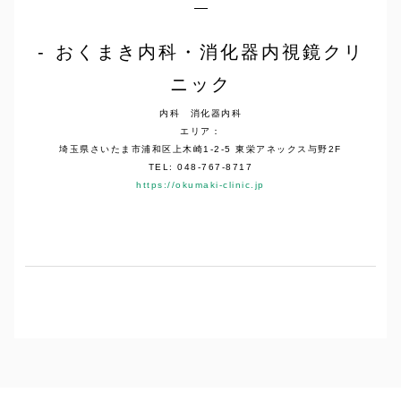
おくまき内科・消化器内視鏡クリ
ニック
内科 消化器内科
エリア：
埼玉県さいたま市浦和区上木崎1-2-5 東栄アネックス与野2F
TEL: 048-767-8717
https://okumaki-clinic.jp