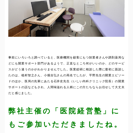
事前にいろいろと調べていると、医療機関を顧客にもつ卸業者さんや調剤薬局な
どにも開業サポート部門があるようで、正直なところ何がいいのか、どのサービ
スがどう違うのかがわかりませんでした。医業総研に相談した際に最初に面談し
たのは、植村智之さん、小畑吉弘さんの両名でしたが、平野先生の開業エピソー
ドのほか、医局の先輩にあたる石井史先生（いしい内科クリニック院長）の開業
サポートの話などもされ、人間味溢れる人柄にこの方たちならお任せして大丈夫
だと感じました。
弊社主催の「医院経営塾」に
もご参加いただきましたね。