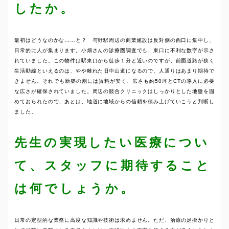
したか。
最初はどうなのかな……と？ 与野駅周辺の商業施設は反対側の西口に集中し、
日常的に人が集まります。小畑さんの診療圏調査でも、東口に不利な数字が示さ
れていました。この物件は駅東口から徒歩１分と近いのですが、前面道路が狭く
生活動線といえるのは、やや離れた旧中山道になるので、人通りはあまり期待で
きません。それでも新築の割には賃料が安く、広さも約50坪とCTの導入に必要
な広さが確保されていました。周辺の競合クリニックはしっかりとした地盤を固
めておられたので、あとは、地道に地域からの信頼を積み上げていこうと判断し
ました。
先生の実現したい医療につい
て、スタッフに期待すること
は何でしょうか。
日常の定型的な業務に高度な知識や技術は求めません。ただ、治療の足掛かりと