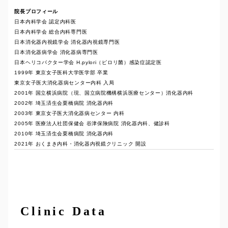
院長プロフィール
日本内科学会 認定内科医
日本内科学会 総合内科専門医
日本消化器内視鏡学会 消化器内視鏡専門医
日本消化器病学会 消化器病専門医
日本ヘリコバクター学会 H.pylori（ピロリ菌）感染症認定医
1999年 東京女子医科大学医学部 卒業
東京女子医大消化器病センター内科 入局
2001年 国立横浜病院（現、国立病院機構横浜医療センター）消化器内科
2002年 埼玉済生会栗橋病院 消化器内科
2003年 東京女子医大消化器病センター 内科
2005年 医療法人社団保健会 谷津保険病院 消化器内科、健診科
2010年 埼玉済生会栗橋病院 消化器内科
2021年 おくまき内科・消化器内視鏡クリニック 開設
Clinic Data