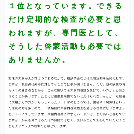
１位となっています。できる
だけ定期的な検査が必要と思
われますが、専門医として、
そうした啓蒙活動も必要では
ありませんか。
女性の大腸がんが増えつつあるなかで、検診学会などは広報活動を活発化してい
ますが、私自身は外部に対してそこまでは手が回りません。ただ、他の疾患や胃
カメラの受診者などから「こんな症状でも大腸内視鏡を受けていいのか」と訊か
れることがあります。たとえば便潜血陽性でないと受けられないかとか、近親者
に大腸がんの方がいらっしゃったり、日常のところでは、便秘や下痢気味といっ
た症状の方も多いので、「積極的に大腸内視鏡検査を受ける理由になりますよ」
とアドバイスしています。大腸内視鏡に対するハードルは、まだ高いと感じてい
ますが、がんを見つけるだけの目的ではなく、受けることで安心していただくこ
ともクリニックの役割だと感じています。