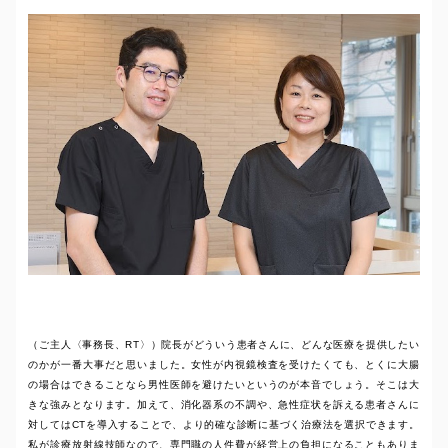
（ご主人〈事務長、RT〉）院長がどういう患者さんに、どんな医療を提供したい
のかが一番大事だと思いました。女性が内視鏡検査を受けたくても、とくに大腸
の場合はできることなら男性医師を避けたいというのが本音でしょう。そこは大
きな強みとなります。加えて、消化器系の不調や、急性症状を訴える患者さんに
対してはCTを導入することで、より的確な診断に基づく治療法を選択できます。
私が診療放射線技師なので、専門職の人件費が経営上の負担になることもありま