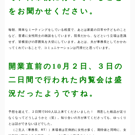
をお聞かせください。
毎朝、簡単なミーティングをしている程度で、あとは家庭の日常や子どものこと
など、普通に女性同士の雑談をしています。院長だから、などという立場は意識
せず、皆横並びの雰囲気を大切にしています。あとは、夫が事務長としてかかわ
ってくれていることで、コミュニケーションは円滑だと思っています。
開業直前の10月２日、３日の
二日間で行われた内覧会は盛
況だったようですね。
予想を超えて、２日間で300人以上来てくださいました！ 用意した粗品が足り
なくなってどうしようかと（笑）。知り合いの方が来てくださっても、ゆっくり
とは話ができないほどでした。
（ご主人〈事務長、RT〉）来場者は圧倒的に女性が多く、期待値と同時に、女