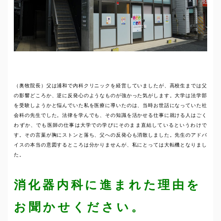
（奥牧院長）父は浦和で内科クリニックを経営していましたが、高校生までは父
の影響どころか、逆に反発心のようなものが強かった気がします。大学は法学部
を受験しようかと悩んでいた私を医療に導いたのは、当時お世話になっていた社
会科の先生でした。法律を学んでも、その知識を活かせる仕事に就ける人はごく
わずか、でも医師の仕事は大学での学びにそのまま直結しているというわけで
す。その言葉が胸にストンと落ち、父への反発心も消散しました。先生のアドバ
イスの本当の意図するところは分かりませんが、私にとっては大転機となりまし
た。
消化器内科に進まれた理由を
お聞かせください。