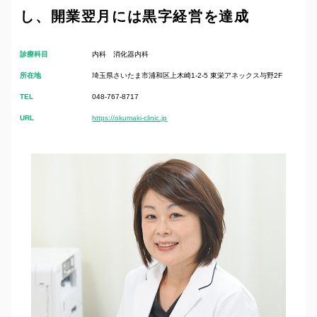
し、開業翌月には黒字経営を達成
診療科目
内科 消化器内科
所在地
埼玉県さいたま市浦和区上木崎1-2-5 東栄アネックス与野2F
TEL
048-767-8717
URL
https://okumaki-clinic.jp