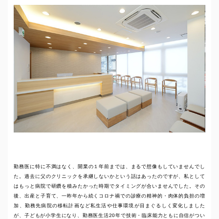
勤務医に特に不満はなく、開業の１年前までは、まるで想像もしていませんでし
た。過去に父のクリニックを承継しないかという話はあったのですが、私として
はもっと病院で研鑽を積みたかった時期でタイミングが合いませんでした。その
後、出産と子育て、一昨年から続くコロナ禍での診療の精神的・肉体的負担の増
加、勤務先病院の移転計画など私生活や仕事環境が目まぐるしく変化しました
が、子どもが小学生になり、勤務医生活20年で技術・臨床能力ともに自信がつい