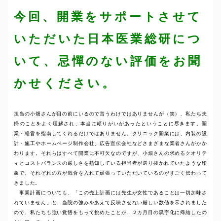
今回、開業をサポートさせて
いただいた日本医業総研につ
いて、忌憚のない評価をお聞
かせください。
担当の小畑さんが目の前にいるので言うわけではありませんが（笑）、私たち夫
婦のことをよく理解され、本当に頼りがいがあったということに尽きます。開
業・経営を指南してくれるだけではありません。クリニック開業には、内装の設
計・施工やホームページ制作会社、広告宣伝会社などさまざまな業者さんがかか
わります。それらはすべて開業に不可欠なのですが、小畑さんの求めるクオリテ
ィとコストバランスの厳しさを熟知している担当者が選り抜かれていたような印
象で、それぞれの方が気合を入れて頑張っていただいているのがすごく伝わって
きました。
事業計画についても、「この売上計画には先生が女性であることは一切加味さ
れていません」と、当院の強みをあえて反映させない厳しい数値を示されました
ので、私たちも強い覚悟をもって挑めたことが、２カ月目の黒字化に帰結したの