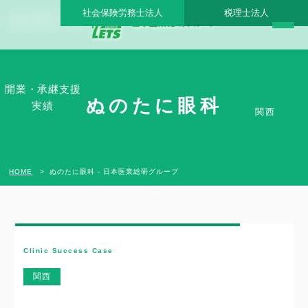
社会保険労務士法人
税理士法人
ぬのたに眼科 - 日本医業総研グループ |日本医業総研｜医院開業・承継・クリニック経
営支援・医療モール開発
開業・承継支援
ぬのたに眼科
実績
関西
HOME
ぬのたに眼科 - 日本医業総研グループ
Clinic Success Case
関西