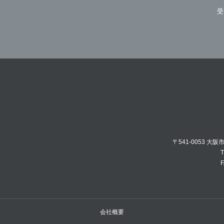
受
〒541-0053 大
T
F
会社概要