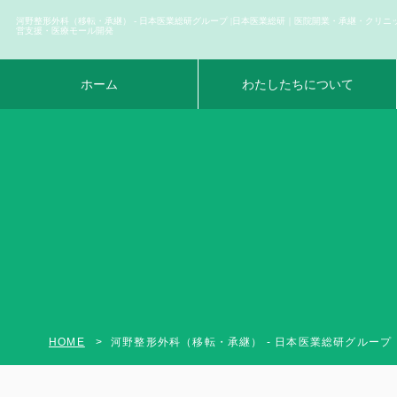
河野整形外科（移転・承継） - 日本医業総研グループ |日本医業総研｜医院開業・承継・クリニ
営支援・医療モール開発
ホーム
わたしたちについて
HOME
河野整形外科（移転・承継） - 日本医業総研グループ