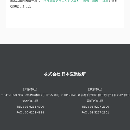
開業支援の実績一覧に「
内科総合クリニック人形町 院長 藤田 英理
」様を
追加致しました
株式会社 日本医業総研
［大阪本社］
［東京本社］
〒541-0053 大阪市中央区本町2丁目2-5 本町
〒101-0048 東京都千代田区神田司町2丁目2-12 神田
第2ビル 8階
司町ビル9階
TEL：06-6263-4000
TEL：03-5297-2300
FAX：06-6263-4888
FAX：03-5297-2301