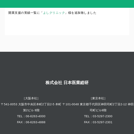
開業支援の実績一覧に「
よしクリニック
」様を追加致しました
株式会社 日本医業総研
［大阪本社］
［東京本社］
〒541-0053 大阪市中央区本町2丁目2-5 本町
〒101-0048 東京都千代田区神田司町2丁目2-12 神田
第2ビル 8階
司町ビル9階
TEL：06-6263-4000
TEL：03-5297-2300
FAX：06-6263-4888
FAX：03-5297-2301