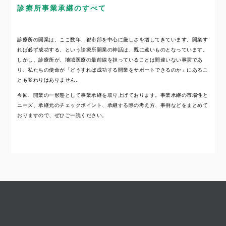
診療所事業承継のすべて
診療所の開業は、ここ数年、都市部を中心に厳しさを増してきています。開業す
れば必ず成功する、という診療所開業の神話は、既に遠いものとなっています。
しかし、診療所が、地域医療の最前線を担っていることは間違いない事実であ
り、私たちの使命が「どうすれば成功する開業をサポートできるのか」にあるこ
とも変わりはありません。
今回、開業の一形態として事業承継を取り上げております。事業承継の市場性と
ニーズ、承継元のチェックポイント、承継する際の考え方、事例などをまとめて
おりますので、ぜひご一読ください。