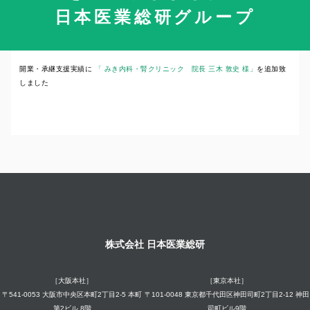
日本医業総研グループ
2025年8月29日
開業・承継支援実績に
「 みき内科・腎クリニック 院長 三木 敦史 様」
を追加致
しました
株式会社 日本医業総研
［大阪本社］
［東京本社］
〒541-0053 大阪市中央区本町2丁目2-5 本町
〒101-0048 東京都千代田区神田司町2丁目2-12 神田
第2ビル 8階
司町ビル9階