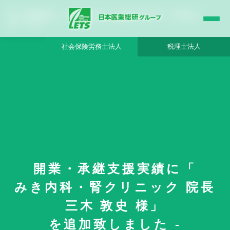
開業・承継支援実績に「 みき内科・腎クリニック 院長 三木 敦史 様」を追加致しま
した - 日本医業総研グループ |日本医業総研｜医院開業・承継・クリニック経営支援・
医療モール開発
社会保険労務士法人
税理士法人
開業・承継支援実績に「
HOME
更新情報
みき内科・腎クリニック 院長
開業・承継支援実績に「 みき内科・腎クリニック 院長 三木 敦史 様」を追加
致しました
三木 敦史 様」
を追加致しました -