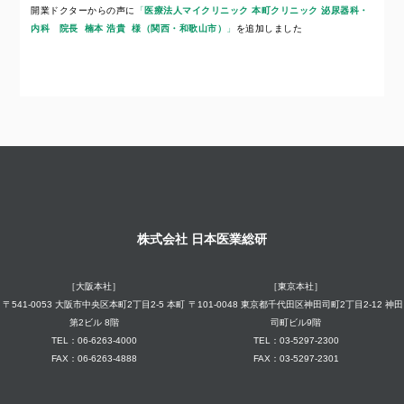
開業ドクターからの声に
「
医療法人マイクリニック
本町クリニック 泌尿器科・
内科 院長 楠本 浩貴 様（関西・和歌山市）
」
を追加しました
株式会社 日本医業総研
［大阪本社］
［東京本社］
〒541-0053 大阪市中央区本町2丁目2-5 本町
〒101-0048 東京都千代田区神田司町2丁目2-12 神田
第2ビル 8階
司町ビル9階
TEL：06-6263-4000
TEL：03-5297-2300
FAX：06-6263-4888
FAX：03-5297-2301