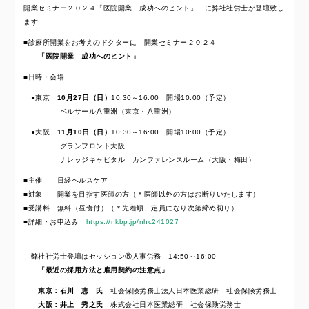
開業セミナー２０２４「医院開業 成功へのヒント」 に弊社社労士が登壇致し
ます
■診療所開業をお考えのドクターに 開業セミナー２０２４
「医院開業 成功へのヒント」
■日時・会場
●東京
10月27日（日）
10:30～16:00 開場10:00（予定）
ベルサール八重洲（東京・八重洲）
●大阪
11月10日（日）
10:30～16:00 開場10:00（予定）
グランフロント大阪
ナレッジキャピタル カンファレンスルーム（大阪・梅田）
■主催 日経ヘルスケア
■対象 開業を目指す医師の方（＊医師以外の方はお断りいたします）
■受講料 無料（昼食付）（＊先着順、定員になり次第締め切り）
■詳細・お申込み
https://nkbp.jp/nhc241027
弊社社労士登壇はセッション⑤人事労務 14:50～16:00
「最近の採用方法と雇用契約の注意点」
東京：石川 恵 氏
社会保険労務士法人日本医業総研 社会保険労務士
大阪：井上 秀之氏
株式会社日本医業総研 社会保険労務士