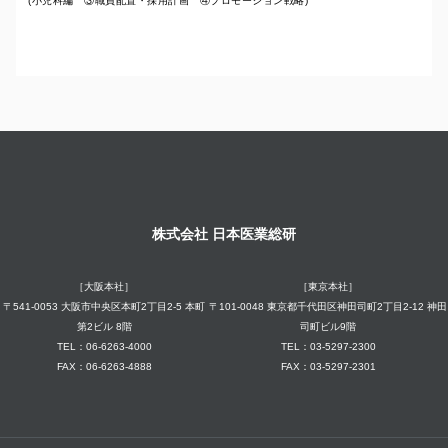
(小児科編 ③職員配置・採用計画 ④プロモーション戦略)
株式会社 日本医業総研
［大阪本社］
［東京本社］
〒541-0053 大阪市中央区本町2丁目2-5 本町
〒101-0048 東京都千代田区神田司町2丁目2-12 神田
第2ビル 8階
司町ビル9階
TEL：06-6263-4000
TEL：03-5297-2300
FAX：06-6263-4888
FAX：03-5297-2301