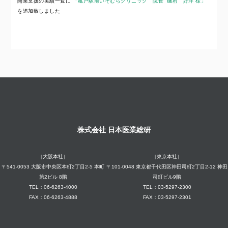
開業支援の実績一覧に
「亀戸駅前いそむらクリニック 院長 磯村 好洋 様」
を追加致しました
株式会社 日本医業総研
［大阪本社］
［東京本社］
〒541-0053 大阪市中央区本町2丁目2-5 本町
〒101-0048 東京都千代田区神田司町2丁目2-12 神田
第2ビル 8階
司町ビル9階
TEL：06-6263-4000
TEL：03-5297-2300
FAX：06-6263-4888
FAX：03-5297-2301