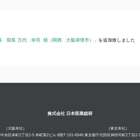
科 院長 万代 幸司 様（関西 大阪府堺市）」
を追加致しました
株式会社 日本医業総研
［大阪本社］
［東京本社］
阪市中央区本町2丁目2-5 本町第2ビル 8階
〒101-0048 東京都千代田区神田司町2丁目2-