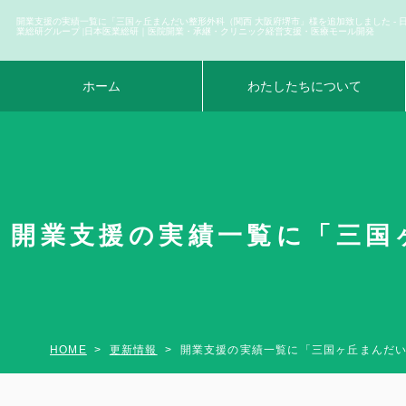
開業支援の実績一覧に「三国ヶ丘まんだい整形外科（関西 大阪府堺市」様を追加致しました - 
業総研グループ |日本医業総研｜医院開業・承継・クリニック経営支援・医療モール開発
ホーム
わたしたちについて
開業支援の実績一覧に「三国
HOME
更新情報
開業支援の実績一覧に「三国ヶ丘まんだ