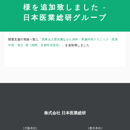
様を追加致しました -
日本医業総研グループ
2024年5月2日
開業支援の実績一覧に
「医療法人聖光園なかた内科・胃腸内科クリニック 院長
中田 智之 様（関西 京都市伏見区）」
を追加致しました
株式会社 日本医業総研
［大阪本社］
［東京本社］