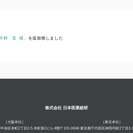
中村 玄 様」
を追加致しました
株式会社 日本医業総研
［大阪本社］
［東京本社］
阪市中央区本町2丁目2-5 本町第2ビル 8階
〒101-0048 東京都千代田区神田司町2丁目2-