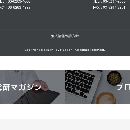
EL：06-6263-4000
TEL：03-5297-2300
AX：06-6263-4888
FAX：03-5297-2301
個人情報保護方針
Copyright c Nihon Igyo Soken. All rights reserved.