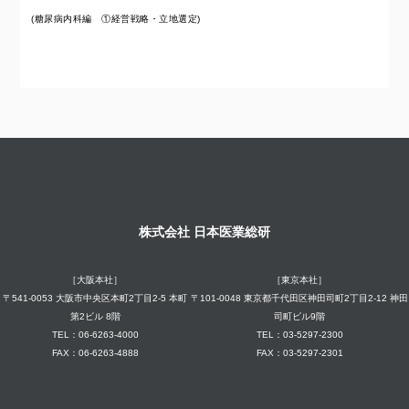
(糖尿病内科編 ①経営戦略・立地選定)
株式会社 日本医業総研
［大阪本社］
［東京本社］
〒541-0053 大阪市中央区本町2丁目2-5 本町
〒101-0048 東京都千代田区神田司町2丁目2-12 神田
第2ビル 8階
司町ビル9階
TEL：06-6263-4000
TEL：03-5297-2300
FAX：06-6263-4888
FAX：03-5297-2301