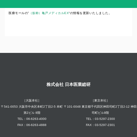
医療モールの”
（仮称）亀戸メディカルEX
“の情報を更新いたしました。
株式会社 日本医業総研
［大阪本社］
［東京本社］
〒541-0053 大阪市中央区本町2丁目2-5 本町
〒101-0048 東京都千代田区神田司町2丁目2-12 神田
第2ビル 8階
司町ビル9階
TEL：06-6263-4000
TEL：03-5297-2300
FAX：06-6263-4888
FAX：03-5297-2301