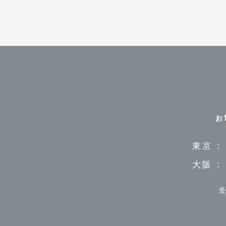
お
東京 :
大阪 :
受