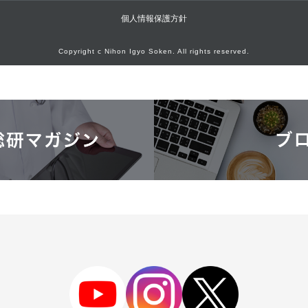
個人情報保護方針
Copyright c Nihon Igyo Soken. All rights reserved.