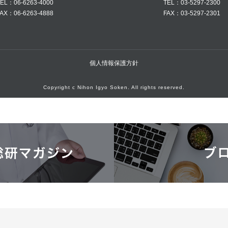
EL：06-6263-4000
TEL：03-5297-2300
AX：06-6263-4888
FAX：03-5297-2301
個人情報保護方針
Copyright c Nihon Igyo Soken. All rights reserved.