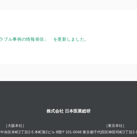
トラブル事例の情報発信」
を更新しました。
株式会社 日本医業総研
［大阪本社］
［東京本社］
阪市中央区本町2丁目2-5 本町第2ビル 8階
〒101-0048 東京都千代田区神田司町2丁目2-