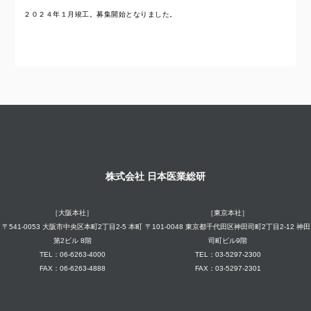
２０２４年１月竣工。募集開始となりました。
株式会社 日本医業総研
［大阪本社］
［東京本社］
〒541-0053 大阪市中央区本町2丁目2-5 本町
〒101-0048 東京都千代田区神田司町2丁目2-12 神田
第2ビル 8階
司町ビル9階
TEL：06-6263-4000
TEL：03-5297-2300
FAX：06-6263-4888
FAX：03-5297-2301