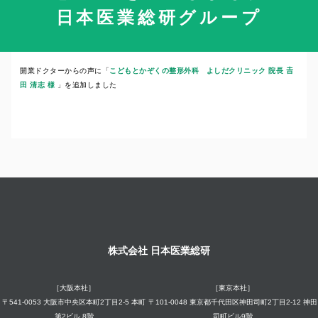
日本医業総研グループ
2022年5月27日
開業ドクターからの声に「
こどもとかぞくの整形外科 よしだクリニック 院長 𠮷
田 清志 様
」を追加しました
株式会社 日本医業総研
［大阪本社］
［東京本社］
〒541-0053 大阪市中央区本町2丁目2-5 本町
〒101-0048 東京都千代田区神田司町2丁目2-12 神田
第2ビル 8階
司町ビル9階