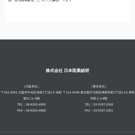
院・在宅精神療法」についての解説 です～
株式会社 日本医業総研
［大阪本社］
［東京本社］
〒541-0053 大阪市中央区本町2丁目2-5 本町
〒101-0048 東京都千代田区神田司町2丁目2-12 神田
第2ビル 8階
司町ビル9階
TEL：06-6263-4000
TEL：03-5297-2300
FAX：06-6263-4888
FAX：03-5297-2301