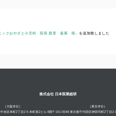
ニックおやざと小児科 院長 親里 嘉展 様」
を追加致しました
株式会社 日本医業総研
［大阪本社］
［東京本社］
阪市中央区本町2丁目2-5 本町第2ビル 8階
〒101-0048 東京都千代田区神田司町2丁目2-