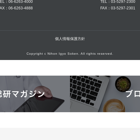
EL：06-6263-4000
TEL：03-5297-2300
AX：06-6263-4888
FAX：03-5297-2301
個人情報保護方針
Copyright c Nihon Igyo Soken. All rights reserved.