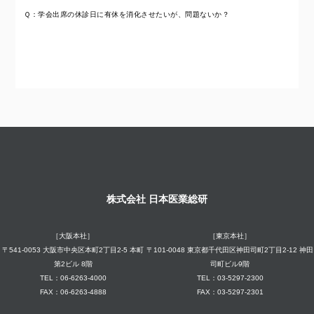
Ｑ：学会出席の休診日に有休を消化させたいが、問題ないか？
株式会社 日本医業総研
［大阪本社］
［東京本社］
〒541-0053 大阪市中央区本町2丁目2-5 本町
〒101-0048 東京都千代田区神田司町2丁目2-12 神田
第2ビル 8階
司町ビル9階
TEL：06-6263-4000
TEL：03-5297-2300
FAX：06-6263-4888
FAX：03-5297-2301