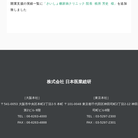
開業支援の実績一覧に
「さいしょ糖尿病クリニック 院長 税所 芳史 様」
を追加
致しました
株式会社 日本医業総研
［大阪本社］
［東京本社］
〒541-0053 大阪市中央区本町2丁目2-5 本町
〒101-0048 東京都千代田区神田司町2丁目2-12 神田
第2ビル 8階
司町ビル9階
TEL：06-6263-4000
TEL：03-5297-2300
FAX：06-6263-4888
FAX：03-5297-2301