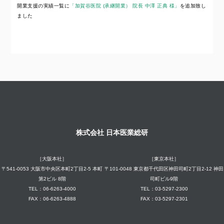
開業支援の実績一覧に
「加賀谷医院 (承継開業） 院長 中澤 正典 様」
を追加致し
ました
株式会社 日本医業総研
［大阪本社］
［東京本社］
〒541-0053 大阪市中央区本町2丁目2-5 本町
〒101-0048 東京都千代田区神田司町2丁目2-12 神田
第2ビル 8階
司町ビル9階
TEL：06-6263-4000
TEL：03-5297-2300
FAX：06-6263-4888
FAX：03-5297-2301