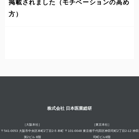
掲載されました（モチベーションの高め
方）
株式会社 日本医業総研
［大阪本社］
［東京本社］
〒541-0053 大阪市中央区本町2丁目2-5 本町
〒101-0048 東京都千代田区神田司町2丁目2-12 神田
第2ビル 8階
司町ビル9階