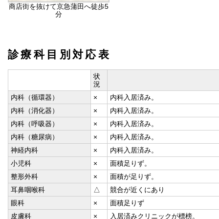
商店街を抜けて京急蒲田へ徒歩5
分
診療科目別対応表
状
況
内科（循環器）
×
内科入居済み。
内科（消化器）
×
内科入居済み。
内科（呼吸器）
×
内科入居済み。
内科（糖尿病）
×
内科入居済み。
神経内科
×
内科入居済み。
小児科
×
面積足りず。
整形外科
×
面積が足りず。
耳鼻咽喉科
△
競合が近くにあり
眼科
×
面積足りず
皮膚科
×
入居済みクリニックが標榜。