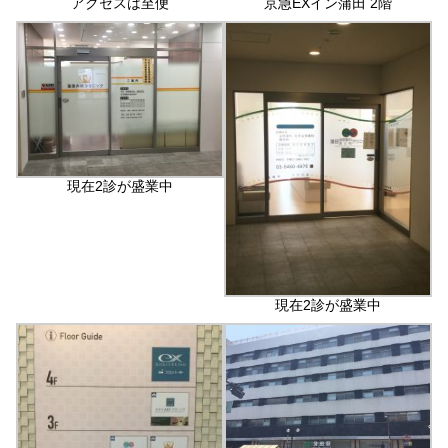
アクセスは至便
京急EXイン蒲田 2階
現在2診が盛業中
現在2診が盛業中