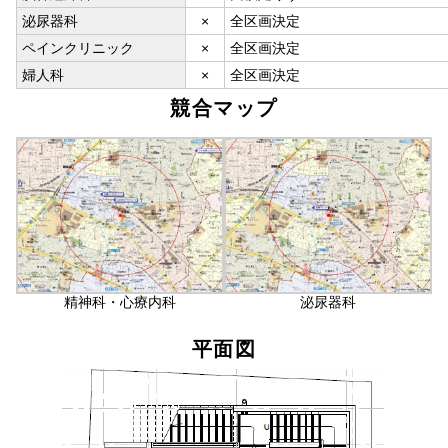
泌尿器科
×
全区画決定
ペインクリニック
×
全区画決定
婦人科
×
全区画決定
競合マップ
精神科・心療内科
泌尿器科
平面図