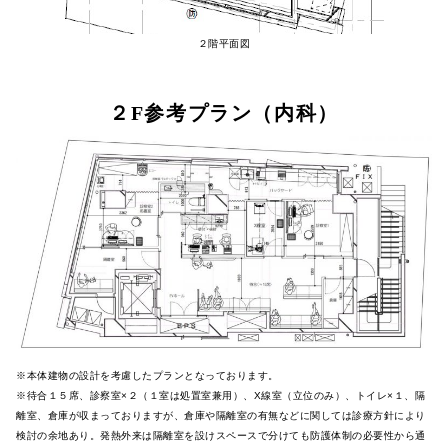
２階平面図
２F参考プラン（内科）
※本体建物の設計を考慮したプランとなっております。
※待合１５席、診察室×２（１室は処置室兼用）、X線室（立位のみ）、トイレ×１、隔
離室、倉庫が収まっておりますが、倉庫や隔離室の有無などに関しては診療方針により
検討の余地あり。発熱外来は隔離室を設けスペースで分けても防護体制の必要性から通