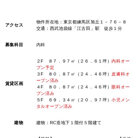
物件所在地：東京都練馬区旭丘１－７６－８
アクセス
交通：西武池袋線「江古田」駅 徒歩１分
募集科目
内科
２F ８７．９７㎡（２６．６１坪）
内科オー
プン予定
３F ８０．８７㎡（２４．４６坪）
皮膚科オ
ープン済み
賃貸区画
４F ８０．８７㎡（２４．４６坪）
眼科オー
プン済み
５F ６９．３４㎡（２０．９７坪）
小児メン
タルオープン済み
建物
建物：RC造地下１階付５階建て