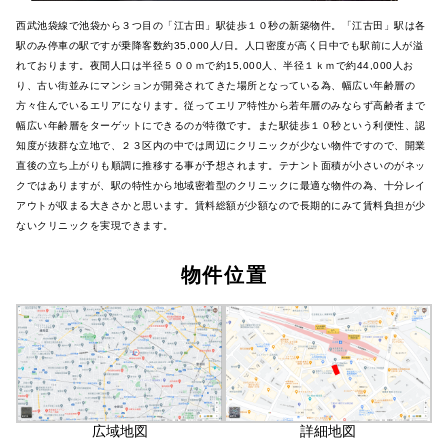
西武池袋線で池袋から３つ目の「江古田」駅徒歩１０秒の新築物件。「江古田」駅は各
駅のみ停車の駅ですが乗降客数約35,000人/日。人口密度が高く日中でも駅前に人が溢
れております。夜間人口は半径５００ｍで約15,000人、半径１ｋｍで約44,000人お
り、古い街並みにマンションが開発されてきた場所となっている為、幅広い年齢層の
方々住んでいるエリアになります。従ってエリア特性から若年層のみならず高齢者まで
幅広い年齢層をターゲットにできるのが特徴です。また駅徒歩１０秒という利便性、認
知度が抜群な立地で、２３区内の中では周辺にクリニックが少ない物件ですので、開業
直後の立ち上がりも順調に推移する事が予想されます。テナント面積が小さいのがネッ
クではありますが、駅の特性から地域密着型のクリニックに最適な物件の為、十分レイ
アウトが収まる大きさかと思います。賃料総額が少額なので長期的にみて賃料負担が少
ないクリニックを実現できます。
物件位置
広域地図
詳細地図