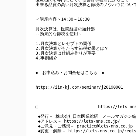
出来る品質の高い月次決算と節税のノウハウについて
＜講座内容＞14:30～16:30

月次決算は、医院経営の羅針盤

～効果的な節税を使用～

1.月次決算とレセプトの関係

2.月次決算がもたらす節税効果とは？

3.月次決算は仕組み作りが重要

4.事例紹介

◆　お申込み・お問合せはこちら　◆

https://iin-kj.com/seminar/j20190901

□=======================　https://lets-nn
 ◆発行－ 株式会社日本医業総研　メールマガジン編
 ◆アドレス－ https://lets-nns.co.jp/

 ◆ご意見・ご感想－ 
practice@lets-nns.co.jp
 ◆変更・解除－ https://lets-nns.co.jp/regist