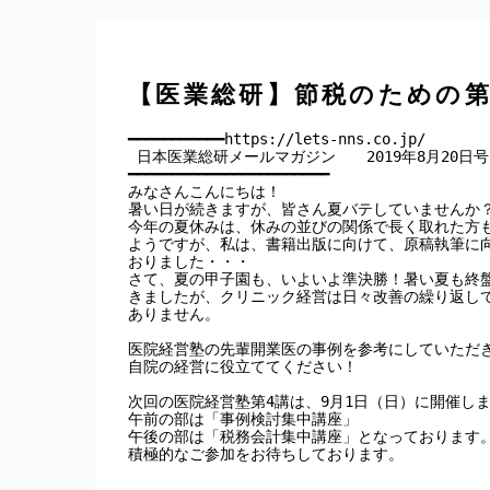
【医業総研】節税のための
━━━━━━━━━━━https://lets-nns.co.jp/

 日本医業総研メールマガジン　　2019年8月20日号

━━━━━━━━━━━━━━━━━━━━━━━

みなさんこんにちは！

暑い日が続きますが、皆さん夏バテしていませんか？
今年の夏休みは、休みの並びの関係で長く取れた方も
ようですが、私は、書籍出版に向けて、原稿執筆に向
おりました・・・

さて、夏の甲子園も、いよいよ準決勝！暑い夏も終盤
きましたが、クリニック経営は日々改善の繰り返しで
ありません。

医院経営塾の先輩開業医の事例を参考にしていただき
自院の経営に役立ててください！

次回の医院経営塾第4講は、9月1日（日）に開催しま
午前の部は「事例検討集中講座」

午後の部は「税務会計集中講座」となっております。
積極的なご参加をお待ちしております。
