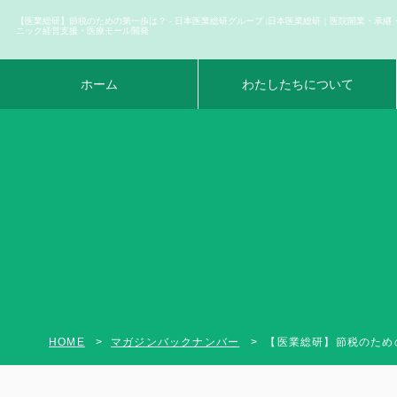
【医業総研】節税のための第一歩は？ - 日本医業総研グループ |日本医業総研｜医院開業・承継
ニック経営支援・医療モール開発
ホーム
わたしたちについて
HOME
マガジンバックナンバー
【医業総研】節税のための