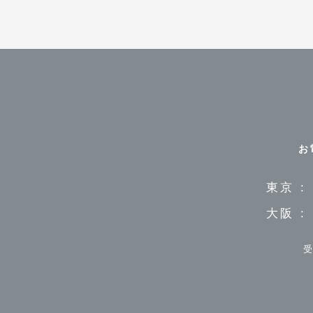
お
東京 :
大阪 :
受