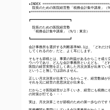
★INDEX ==================================★
　院長のための医院経営塾「税務会計集中講座」（9/
★=========================================
┏━━━━━━━━━━━━━━━━━━━━┓

　院長のための医院経営塾

　「税務会計集中講座」（9/1：東京）

┗━━━━━━━━━━━━━━━━━━━━┛

会計事務所を選択する判断基準NO.1は、「どれだけ節
してくれるのか」だと、よく耳にします。

そもそも節税とは、事業の利益があるからこそ成り立
ウハウであり、どんな会計事務所といえども、「どれ
医院の経営実態を正しく表した月次決算が出来ている
ということ無しでは語れません。

正しい月次決算が出来ているからこそ、経営数値が分
それを元に経営の意思決定が出来る。

だからこそ医院経営が上手くいき、経営にも税務にも
の対策が打てる・・・

実は、月次決算こそが節税のための第一歩なのです！
医療機関を専門にしている会計事務所だからこそ
