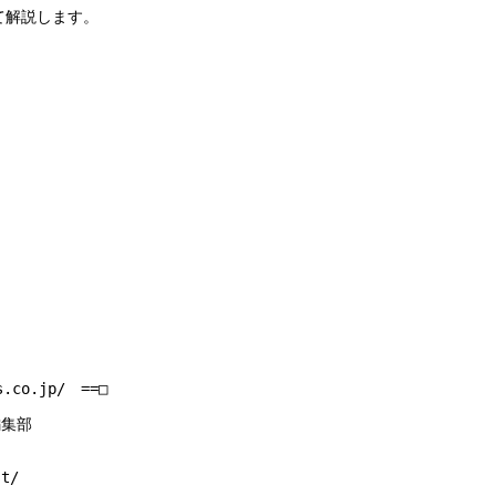
解説します。

s.co.jp/　==□

集部

/
