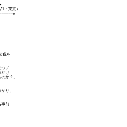


1：東京）

=====★

税を

つノ

だけ

のか？」

かり、

事前


