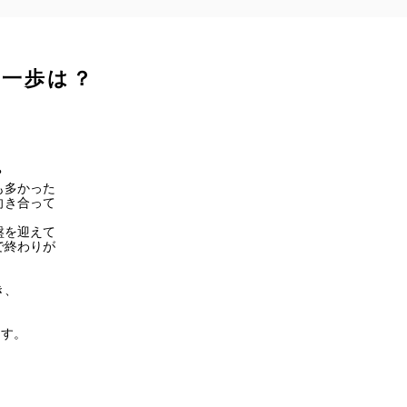
第一歩は？


多かった

き合って

を迎えて

終わりが

、

す。


