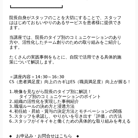
┗━━━━━━━━━━━━━━━━━━━━┛

院長自身がスタッフのことを大切にすることで、スタッフ

ははじめておもいやりのあるサービスを患者様に提供でき

ます。

当講座では、院長のタイプ別のコミュニケーションのあり

方や、活性化したチーム創りのための取り組みをご紹介し

ます。

たくさんの実践事例をもとに、自院で活用できる具体的施

策について解説します。

＜講座内容＞14:30～16:30

CS（患者満足度）向上のカギはES（職員満足度）向上が握る！

1.映像を見ながら院長のタイプ別に解説！

    タイプ別のコミュニケーションのポイント

2.組織の活性化を実現した事例紹介

3.職場ルールの決め方と浸透方法

4.初任給・昇給・賞与の決定方法とモチベーションの関係

5.スタッフを承認し、やりがいを引き出す「評価」の方法

6.スタッフがイキイキと働くための具体的な取り組みを考える

◆　お申込み・お問合せはこちら　◆
