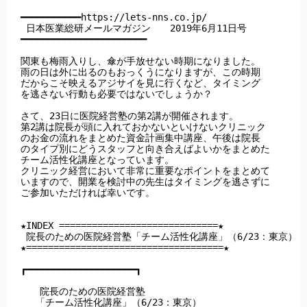
━━━━━━━━━━━https://lets-nns.co.jp/

 日本医業総研メールマガジン　　2019年6月11日号

━━━━━━━━━━━━━━━━━━━━━━━

関東も梅雨入りし、傘が手放せない時期になりました。

雨の日は外に出るのもおっくうになりますが、この時期

だからこそ映えるアジサイを見に行くなど、タイミング

を逃さない行動も必要ではないでしょうか？

さて、23日に医院経営塾の第2講が開催されます。

第2講は院長が頭に入れておかないといけないクリニック

のお金の流れをまとめた資金計画集中講座、午後は院長

のタイプ別にどうスタッフと向き合えばよいかをまとめた

チーム活性化講座となっています。

クリニック経営において非常に重要なポイントをまとめて

いますので、開業を検討中の先生はタイミングを逃さずに

ご参加いただければ幸いです。

★INDEX =============================★

 院長のための医院経営塾「チーム活性化講座」（6/23：東京）

★====================================★

┏━━━━━━━━━━━━━━━━━━━━┓

　　院長のための医院経営塾

　 「チーム活性化講座」（6/23：東京）
