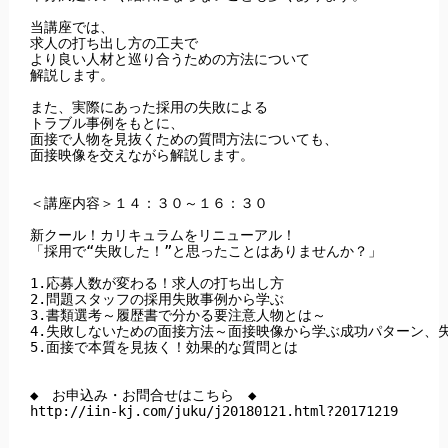
当講座では、

求人の打ち出し方の工夫で

より良い人材と巡り合うための方法について

解説します。

また、実際にあった採用の失敗による

トラブル事例をもとに、

面接で人物を見抜くための質問方法についても、

面接映像を交えながら解説します。

＜講座内容＞１４：３０～１６：３０

新クール！カリキュラムをリニューアル！

「採用で“失敗した！”と思ったことはありませんか？」

1.応募人数が変わる！求人の打ち出し方

2.問題スタッフの採用失敗事例から学ぶ

3.書類選考～履歴書で分かる要注意人物とは～

4.失敗しないための面接方法～面接映像から学ぶ成功パターン、失
5.面接で本質を見抜く！効果的な質問とは

◆　お申込み・お問合せはこちら　◆

http://iin-kj.com/juku/j20180121.html?20171219
