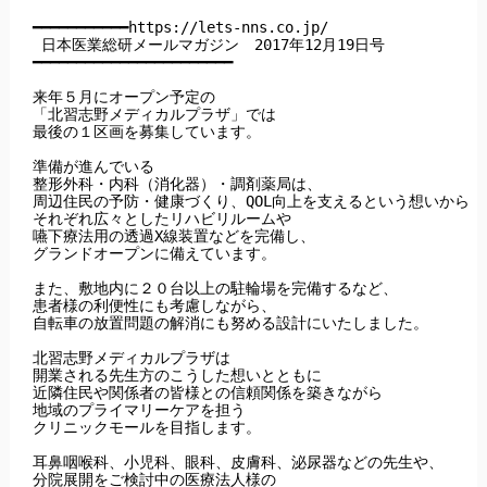
━━━━━━━━━━━https://lets-nns.co.jp/

 日本医業総研メールマガジン　2017年12月19日号

━━━━━━━━━━━━━━━━━━━━━━━

来年５月にオープン予定の

「北習志野メディカルプラザ」では

最後の１区画を募集しています。

準備が進んでいる

整形外科・内科（消化器）・調剤薬局は、

周辺住民の予防・健康づくり、QOL向上を支えるという想いから

それぞれ広々としたリハビリルームや

嚥下療法用の透過X線装置などを完備し、

グランドオープンに備えています。

また、敷地内に２０台以上の駐輪場を完備するなど、

患者様の利便性にも考慮しながら、

自転車の放置問題の解消にも努める設計にいたしました。

北習志野メディカルプラザは

開業される先生方のこうした想いとともに

近隣住民や関係者の皆様との信頼関係を築きながら

地域のプライマリーケアを担う

クリニックモールを目指します。

耳鼻咽喉科、小児科、眼科、皮膚科、泌尿器などの先生や、

分院展開をご検討中の医療法人様の
