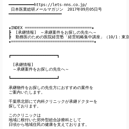
━━━━━━━━━━━https://lets-nns.co.jp/

 日本医業総研メールマガジン　2017年09月05日号

━━━━━━━━━━━━━━━━━━━━━━━

★INDEX =============================★

┣  [承継情報]　～承継案件をお探しの先生へ～

┣  勤務医のための医院経営塾「経営戦略集中講座」（10/1：東京
★====================================★

┏━━━━━━━━━━━━━━━━━━━━┓

　[承継情報]

　～承継案件をお探しの先生へ～

┗━━━━━━━━━━━━━━━━━━━━┛

承継物件をお探しの先生方におすすめの案件を

ご案内いたします。

千葉県北部にて内科クリニックが承継ドクターを

探しております。

このクリニックは

地域に根付いた郊外型総合診療科として

日頃から地域住民の健康を支えております。
