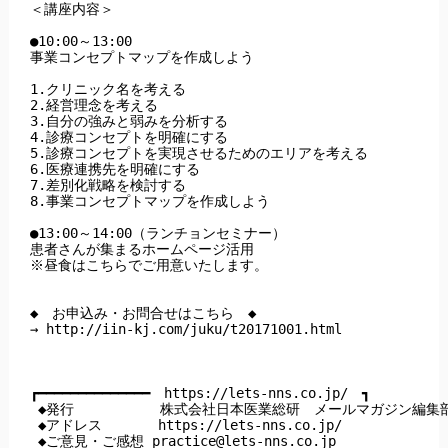
＜講座内容＞

●10:00～13:00

事業コンセプトマップを作成しよう

1.クリニック名を考える

2.経営理念を考える

3.自分の強みと弱みを分析する

4.診療コンセプトを明確にする

5.診療コンセプトを実現させるためのエリアを考える

6.医療連携先を明確にする

7.差別化戦略を検討する

8.事業コンセプトマップを作成しよう

●13:00～14:00（ランチョンセミナー）

患者さんが集まるホームページ活用

※昼食はこちらでご用意いたします。

◆　お申込み・お問合せはこちら　◆

→ http://iin-kj.com/juku/t20171001.html

┏━━━━━━━━━━━━━━　https://lets-nns.co.jp/　┓

 ◆発行　         株式会社日本医業総研　メールマガジン編集部
 ◆アドレス       https://lets-nns.co.jp/

 ◆ご意見・ご感想 
practice@lets-nns.co.jp