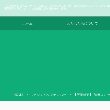
【医業総研】 診療コンセプトを明確にするための医院経営塾 - 日本医業総研グループ |日本医業
医院開業・承継・クリニック経営支援・医療モール開発
ホーム
わたしたちについて
HOME
マガジンバックナンバー
【医業総研】 診療コンセ