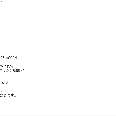
2?cm0114

o.jp/┓

マガジン編集部

st/

ved.

を禁じます。