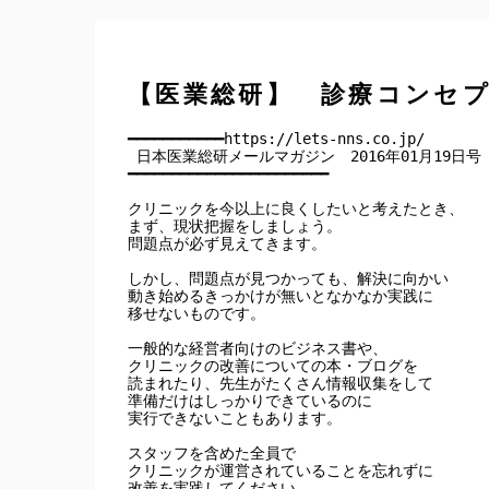
【医業総研】 診療コンセ
━━━━━━━━━━━https://lets-nns.co.jp/

 日本医業総研メールマガジン　2016年01月19日号

━━━━━━━━━━━━━━━━━━━━━━━

クリニックを今以上に良くしたいと考えたとき、

まず、現状把握をしましょう。

問題点が必ず見えてきます。

しかし、問題点が見つかっても、解決に向かい

動き始めるきっかけが無いとなかなか実践に

移せないものです。

一般的な経営者向けのビジネス書や、

クリニックの改善についての本・ブログを

読まれたり、先生がたくさん情報収集をして

準備だけはしっかりできているのに

実行できないこともあります。

スタッフを含めた全員で

クリニックが運営されていることを忘れずに

改善を実践してください。
