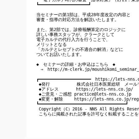
┗━━━━━━━━━━━━━━━━━━━━┛

当セミナーの第1部は、平成28年度改定の内容と

審査・指導の対応方法を解説いたします。

また、第2部では、診療報酬算定のロジックに

詳しい事務スタッフが、クラークとして

電子カルテの代行入力を行うことで、

メリットとなる

「カルテとレセプトの不適合の解消」などに

ついてお話いたします。

◆　セミナーの詳細・お申込はこちら　◆

　⇒　http://m-clerk.jp/moushikomi_seminar_
┏━━━━━━━━━━━━━━━━━━━━━　https://lets-nns.c
 ◆発行　         株式会社日本医業総研　メール
 ◆アドレス       https://lets-nns.co.jp/

 ◆ご意見・ご感想 
practice@lets-nns.co.jp
 ◆変更・解除　　 https://lets-nns.co.jp/regi
┗━━━━━━━━━━━━━━━━━━━━━━━━━━━━━━━━━━━┛

 Copyright（C）2016 - NNS All Rights Reser
 こちらに掲載された記事を許可なく転載すること