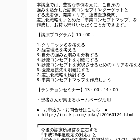
本講座では、豊富な事例を元に、ご自身の

強みを活かした診療コンセプトやターゲットと

する患者像、開業エリア、連携医療機関、

差別化戦略をまとめた「事業コンセプトマップ」を

作成し、お持ち帰りいただくことができます。

【講演プログラム】10：00～

1.クリニック名を考える

2.経営理念を考える

3.自分の強みと弱みを分析する

4.診療コンセプトを明確にする

5.診療コンセプトを実現させるためのエリアを考える
6.医療連携先を明確にする

7.差別化戦略を検討する

8.事業コンセプトマップを作成しよう

【ランチョンセミナー】13：00～14：00

・患者さんが集まるホームページ活用

◆　お申込み・お問合せはこちら　◆

→ http://iin-kj.com/juku/t20160124.html

┏━━━━━━━━━━━━━━━━━━━━┓

　今後の診療所経営を左右する

 『平成28年度改定の対応』と

 『電子カルテ時代の審査・指導対策』（2/21：東京