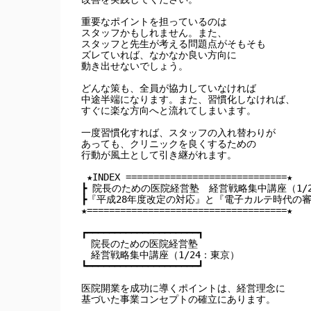
重要なポイントを担っているのは

スタッフかもしれません。また、

スタッフと先生が考える問題点がそもそも

ズレていれば、なかなか良い方向に

動き出せないでしょう。

どんな策も、全員が協力していなければ

中途半端になります。また、習慣化しなければ、

すぐに楽な方向へと流れてしまいます。

一度習慣化すれば、スタッフの入れ替わりが

あっても、クリニックを良くするための

行動が風土として引き継がれます。

 ★INDEX =============================★

┣ 院長のための医院経営塾　経営戦略集中講座（1/2
┣『平成28年度改定の対応』と『電子カルテ時代の審査
★====================================★

┏━━━━━━━━━━━━━━━━━━━━┓

　院長のための医院経営塾

　経営戦略集中講座（1/24：東京）

┗━━━━━━━━━━━━━━━━━━━━┛

医院開業を成功に導くポイントは、経営理念に

基づいた事業コンセプトの確立にあります。
