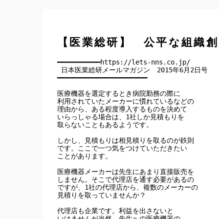
【医業総研】 公平な組織
━━━━━━━━━━━https://lets-nns.co.jp/

 日本医業総研メールマガジン　2015年6月2日号

━━━━━━━━━━━━━━━━━━━━━━━

医療機器を選定するとき病院勤務の際に

利用されていたメーカーに慣れているなどの

理由から、ある程度導入するものを決めて

いらっしゃる場合は、1社しか見積もりを

取らないこともあるようです。

しかし、見積もりは相見積りを取るのが鉄則

です。ここで一つ気をつけていただきたい

ことがあります。

医療機器メーカーは先生にあまり直接販売を

しません。そこで代理店を通す必要があるの

ですが、1社の代理店から、複数のメーカーの

見積りを取っていませんか？

代理店も企業です。利益を出さないと

いけませんが当然、先生への医療機器の
