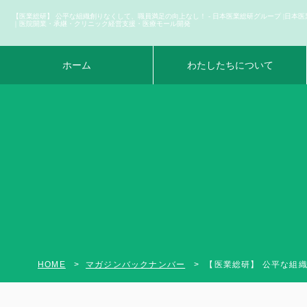
【医業総研】 公平な組織創りなくして、職員満足の向上なし！ - 日本医業総研グループ |日本医
｜医院開業・承継・クリニック経営支援・医療モール開発
ホーム
わたしたちについて
HOME
マガジンバックナンバー
【医業総研】 公平な組織