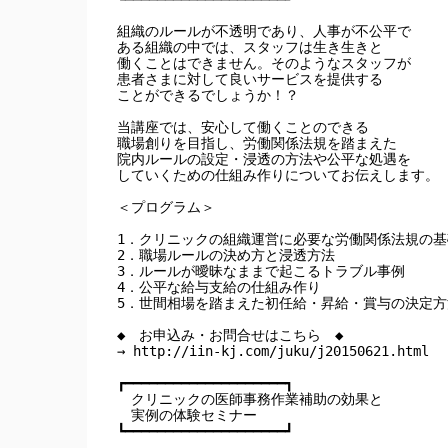
組織のルールが不透明であり、人事が不公平で

ある組織の中では、スタッフは生き生きと

働くことはできません。そのようなスタッフが

患者さまに対して良いサービスを提供する

ことができるでしょうか！？

当講座では、安心して働くことのできる

職場創りを目指し、労働関係法規を踏まえた

院内ルールの設定・浸透の方法や公平な処遇を

していくための仕組み作りについてお伝えします。

＜プログラム＞

1．クリニックの組織運営に必要な労働関係法規の基
2．職場ルールの決め方と浸透方法

3．ルールが曖昧なままで起こるトラブル事例

4．公平な給与支給の仕組み作り

5．世間相場を踏まえた初任給・昇給・賞与の決定方法
◆　お申込み・お問合せはこちら　◆

→ http://iin-kj.com/juku/j20150621.html

┏━━━━━━━━━━━━━━━━━━━━┓

　クリニックの医師事務作業補助の効果と

　実例の体験セミナー

┗━━━━━━━━━━━━━━━━━━━━┛
