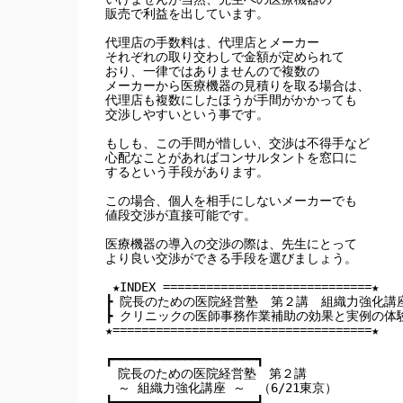
販売で利益を出しています。

代理店の手数料は、代理店とメーカー

それぞれの取り交わしで金額が定められて

おり、一律ではありませんので複数の

メーカーから医療機器の見積りを取る場合は、

代理店も複数にしたほうが手間がかかっても

交渉しやすいという事です。

もしも、この手間が惜しい、交渉は不得手など

心配なことがあればコンサルタントを窓口に

するという手段があります。

この場合、個人を相手にしないメーカーでも

値段交渉が直接可能です。

医療機器の導入の交渉の際は、先生にとって

より良い交渉ができる手段を選びましょう。

 ★INDEX =============================★

┣ 院長のための医院経営塾　第２講　組織力強化講座
┣ クリニックの医師事務作業補助の効果と実例の体験
★====================================★

┏━━━━━━━━━━━━━━━━━━━━┓

　院長のための医院経営塾　第２講

　～ 組織力強化講座 ～　（6/21東京）

┗━━━━━━━━━━━━━━━━━━━━┛
