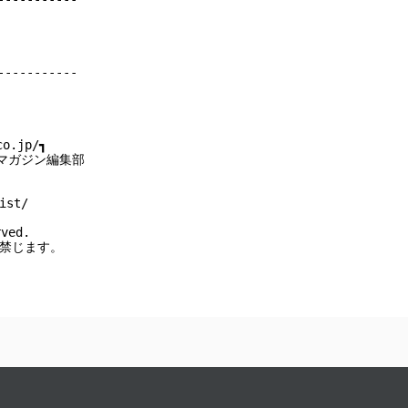
----------

o.jp/┓

マガジン編集部

st/

ved.

を禁じます。