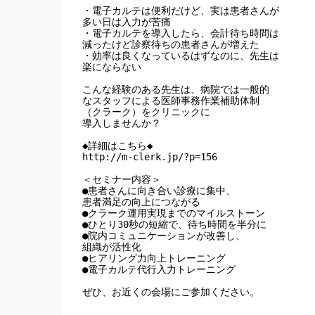
・電子カルテは便利だけど、実は患者さんが

多い日は入力が苦痛

・電子カルテを導入したら、会計待ち時間は

減ったけど診察待ちの患者さんが増えた

・効率は良くなっているはずなのに、先生は

楽にならない

こんな経験のある先生は、病院では一般的

なスタッフによる医師事務作業補助体制

（クラーク）をクリニックに

導入しませんか？

◆詳細はこちら◆

http://m-clerk.jp/?p=156

＜セミナー内容＞

●患者さんに向き合い診療に集中、

患者満足の向上につながる

●クラーク運用実現までのマイルストーン

●ひとり30秒の短縮で、待ち時間を半分に

●院内コミュニケーションが改善し、

組織が活性化

●ヒアリング力向上トレーニング

●電子カルテ代行入力トレーニング

ぜひ、お近くの会場にご参加ください。

------------------------------------------