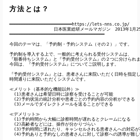
方法とは？
━━━━━━━━━━━━━━━━━━━━━━━━━https://lets-nns.co.jp/

  　　　　　　　　　日本医業総研メールマガジン　2013年1月25
━━━━━━━━━━━━━━━━━━━━━━━━━━━━━━━━━━━━━━

今回のテーマは、「予約制・予約システム（その２）」です。

予約制を導入する上で、一般的に考えられる受付システムは、

『順番待ちシステム』と『予約受付システム』の２つに分けられま
今回は、『予約受付システム』についてご説明します。

『予約受付システム』とは、患者さんに来院いただく日時を指定し
時間通りに来院いただくシステムです。

≪メリット（基本的な機能以外）≫

　(1)患者さんは希望日時に診察を受けることが可能

　(2)予約状況の統計分析や患者ごとの予約内容の分析ができる

　(3)メールでダイレクトメールを送ることができる

≪デメリット≫

　(1)予約時間から大幅に診察時間が遅れるとクレームになる

　(2)高齢者などには、操作が分かりづらい

　(3)予約時間に遅れたり、キャンセルされる患者さんへの対応が不
　(4)予約ありと予約なしの患者さんに対して診察への誘導が難しい