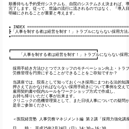
順番待ちも予約受付システムも、自院のシステムさえ決まれば、導
完了します。従って、世論の流行に流されるのではなく、『導入目
明確にされることが重要と考えます。

★ INDEX ============================================
┣「人事を制する者は経営を制す！」トラブルにならない採用方法と
★===================================================
┏━━━━━━━━━━━━━━━━━━━━━━━━━━━━━━━━━━━━━┓

 　　「人事を制する者は経営を制す！」トラブルにならない採用方
┗━━━━━━━━━━━━━━━━━━━━━━━━━━━━━━━━━━━━━┛

　採用手続き方法ひとつでスタッフのモチベーション向上・トラブ
　労務管理を円滑にすることができることをご存知ですか？

　当講座では、院長として知っておくべき採用にまつわる法的知識
　押さえておかなければならない採用手続きについて事例を交えて
　雇用契約書や院内ルールをワークショップ方式で作成し、

　お持ち帰りいただく事が出来ます。

　クリニックの危機管理策として、また日頃人事についての疑問が
　是非ご参加ください。

　＜医院経営塾 人事労務マネジメント編 第２講「採用力強化講座
　日　　時： 平成25年2月24日（日）14:30～16:30
