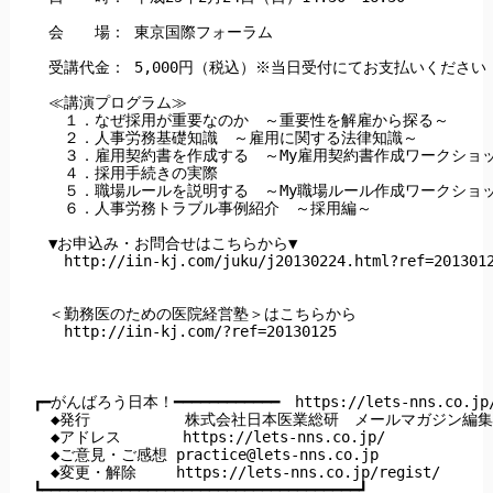
　会　　場： 東京国際フォーラム

　受講代金： 5,000円（税込）※当日受付にてお支払いください　
　≪講演プログラム≫

　　１．なぜ採用が重要なのか　～重要性を解雇から探る～

　　２．人事労務基礎知識　～雇用に関する法律知識～

　　３．雇用契約書を作成する　～My雇用契約書作成ワークショッ
　　４．採用手続きの実際

　　５．職場ルールを説明する　～My職場ルール作成ワークショッ
　　６．人事労務トラブル事例紹介　～採用編～ 

　▼お申込み・お問合せはこちらから▼

　　http://iin-kj.com/juku/j20130224.html?ref=2013012
　＜勤務医のための医院経営塾＞はこちらから

　　http://iin-kj.com/?ref=20130125

┏━がんばろう日本！━━━━━━━━━━━━　https://lets-nns.co.jp/
  ◆発行　         株式会社日本医業総研　メールマガジン編集
  ◆アドレス       https://lets-nns.co.jp/

  ◆ご意見・ご感想 
practice@lets-nns.co.jp
  ◆変更・解除　　 https://lets-nns.co.jp/regist/

┗━━━━━━━━━━━━━━━━━━━━━━━━━━━━━━━━━━━━┛
