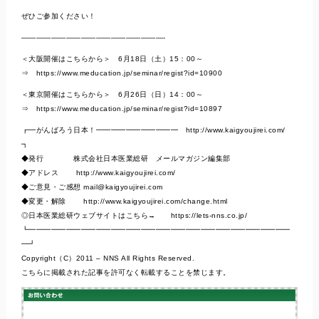
ぜひご参加ください！
———————————————————-
＜大阪開催はこちらから＞ 6月18日（土）15：00～
⇒ https://www.meducation.jp/seminar/regist?id=10900
＜東京開催はこちらから＞ 6月26日（日）14：00～
⇒ https://www.meducation.jp/seminar/regist?id=10897
┏━がんばろう日本！━━━━━━━━━━━ http://www.kaigyoujirei.com/
┓
◆発行 株式会社日本医業総研 メールマガジン編集部
◆アドレス http://www.kaigyoujirei.com/
◆ご意見・ご感想
mail@kaigyoujirei.com
◆変更・解除 http://www.kaigyoujirei.com/change.html
◎日本医業総研ウェブサイトはこちら→ https://lets-nns.co.jp/
┗━━━━━━━━━━━━━━━━━━━━━━━━━━━━━━━━━━━
━┛
Copyright（C）2011 – NNS All Rights Reserved.
こちらに掲載された記事を許可なく転載することを禁じます。