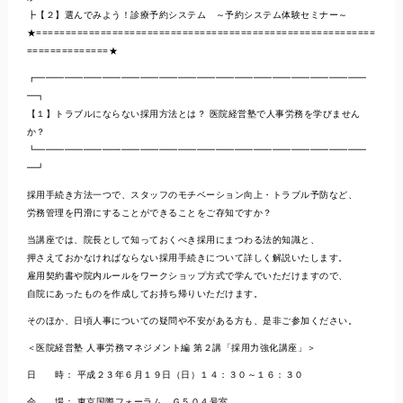
┣【２】選んでみよう！診療予約システム ～予約システム体験セミナー～
★==========================================================
==============★
┏━━━━━━━━━━━━━━━━━━━━━━━━━━━━━━━━━━━
━┓
【１】トラブルにならない採用方法とは？ 医院経営塾で人事労務を学びません
か？
┗━━━━━━━━━━━━━━━━━━━━━━━━━━━━━━━━━━━
━┛
採用手続き方法一つで、スタッフのモチベーション向上・トラブル予防など、
労務管理を円滑にすることができることをご存知ですか？
当講座では、院長として知っておくべき採用にまつわる法的知識と、
押さえておかなければならない採用手続きについて詳しく解説いたします。
雇用契約書や院内ルールをワークショップ方式で学んでいただけますので、
自院にあったものを作成してお持ち帰りいただけます。
そのほか、日頃人事についての疑問や不安がある方も、是非ご参加ください。
＜医院経営塾 人事労務マネジメント編 第２講「採用力強化講座」＞
日 時： 平成２３年６月１９日（日）１４：３０～１６：３０
会 場： 東京国際フォーラム Ｇ５０４号室