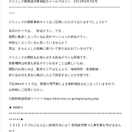
クリニック開業成功事例紹介メールマガジン 2011年6月7日号
━━━━━━━━━━━━━━━━━━━━━━━━━━━━━━━━━━━━
━━
クリニックの開業事例サイトはご活用いただけておりますでしょうか？
本日のテーマは、「折込チラシ」です。
新聞に数多く入っているお店やマンションの折込チラシ。
何気なく入っていると思っていませんか？
実は、きちんとした戦略に基づいて折り込まれているのです。
クリニックの開院をお知らせする折込チラシも同様です。
医療機関は何度も折込チラシを出すことは難しいため、
開院のお知らせは、配布エリアはもとより、地域特性・患者動線・
折り込み日を充分に検討した上で決定することが大切です。
下記Webサイトでは、開業の専門家による無料相談をおこなっていますので、
お気軽にご活用ください。
◎無料相談登録ページ⇒ https://lets-nns.co.jp/reg/enquiry.php
★ INDEX
===========================================================
======★
┣【１】トラブルにならない採用方法とは？ 医院経営塾で人事労務を学びません
か？