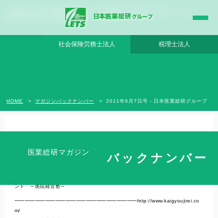
2011年6月7日号 - 日本医業総研グループ |日本医業総研｜医院開業・承継・クリニック
経営支援・医療モール開発
社会保険労務士法人
税理士法人
HOME
マガジンバックナンバー
2011年6月7日号 - 日本医業総研グループ
2011年6月7日号
医業総研マガジン
バックナンバー
【開業成功事例メルマガ】開業後、スタッフとのトラブル回避は、採用時がポイ
ント ～医院経営塾～
━━━━━━━━━━━━━━━━━━━━━━━━http://www.kaigyoujirei.co
m/