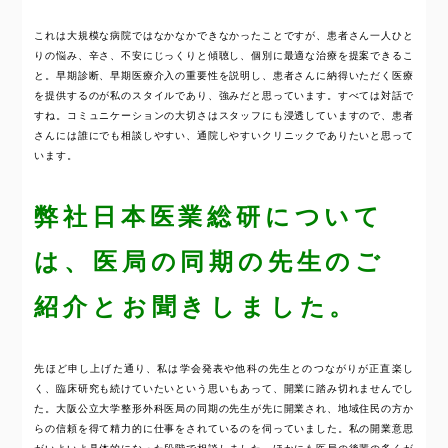
これは大規模な病院ではなかなかできなかったことですが、患者さん一人ひと
りの悩み、辛さ、不安にじっくりと傾聴し、個別に最適な治療を提案できるこ
と。早期診断、早期医療介入の重要性を説明し、患者さんに納得いただく医療
を提供するのが私のスタイルであり、強みだと思っています。すべては対話で
すね。コミュニケーションの大切さはスタッフにも浸透していますので、患者
さんには誰にでも相談しやすい、通院しやすいクリニックでありたいと思って
います。
弊社日本医業総研について
は、医局の同期の先生のご
紹介とお聞きしました。
先ほど申し上げた通り、私は学会発表や他科の先生とのつながりが正直楽し
く、臨床研究も続けていたいという思いもあって、開業に踏み切れませんでし
た。大阪公立大学整形外科医局の同期の先生が先に開業され、地域住民の方か
らの信頼を得て精力的に仕事をされているのを伺っていました。私の開業意思