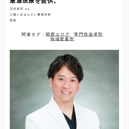
最適医療を提供。
万代幸司
先生
三国ヶ丘まんだい整形外科
院長
関連タグ：
関西エリア
専門性追求型
地域密着型