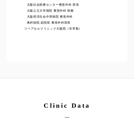
大阪社会医療センター整形外科 医長
大阪公立大学病院 整形外科 助教
大阪府済生会中津病院 整形外科
奥村病院 副院長 整形外科部長
リペアセルクリニック大阪院（非常勤）
Clinic Data