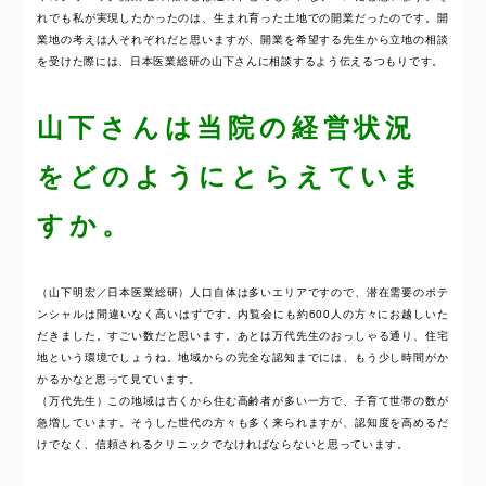
れでも私が実現したかったのは、生まれ育った土地での開業だったのです。開
業地の考えは人それぞれだと思いますが、開業を希望する先生から立地の相談
を受けた際には、日本医業総研の山下さんに相談するよう伝えるつもりです。
山下さんは当院の経営状況
をどのようにとらえていま
すか。
（山下明宏／日本医業総研）人口自体は多いエリアですので、潜在需要のポテ
ンシャルは間違いなく高いはずです。内覧会にも約600人の方々にお越しいた
だきました。すごい数だと思います。あとは万代先生のおっしゃる通り、住宅
地という環境でしょうね。地域からの完全な認知までには、もう少し時間がか
かるかなと思って見ています。
（万代先生）この地域は古くから住む高齢者が多い一方で、子育て世帯の数が
急増しています。そうした世代の方々も多く来られますが、認知度を高めるだ
けでなく、信頼されるクリニックでなければならないと思っています。