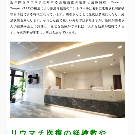
近年関節リウマチに対する薬物治療の進歩と治療目標：Treat to
Target（T2T)の確立により疾患活動性のコントロールは著明に改善され関節破
壊を予防できる時代になっています。患者さんごとに症状は多岐にわたり、経
済状態も異なります。そうした面で難しい分野ではありますが、医師が患者さ
んの病態を正しく評価し、適切な治療ができれば、大きな効果が期待できま
す。その判断が非常に大事だと思っています。
リウマチ医療の経験数や、