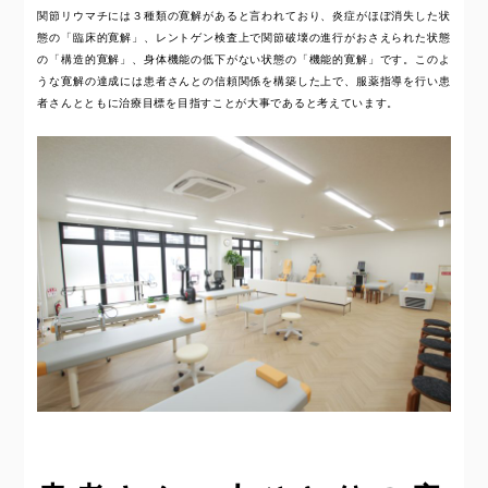
関節リウマチには３種類の寛解があると言われており、炎症がほぼ消失した状
態の「臨床的寛解」、レントゲン検査上で関節破壊の進行がおさえられた状態
の「構造的寛解」、身体機能の低下がない状態の「機能的寛解」です。このよ
うな寛解の達成には患者さんとの信頼関係を構築した上で、服薬指導を行い患
者さんとともに治療目標を目指すことが大事であると考えています。