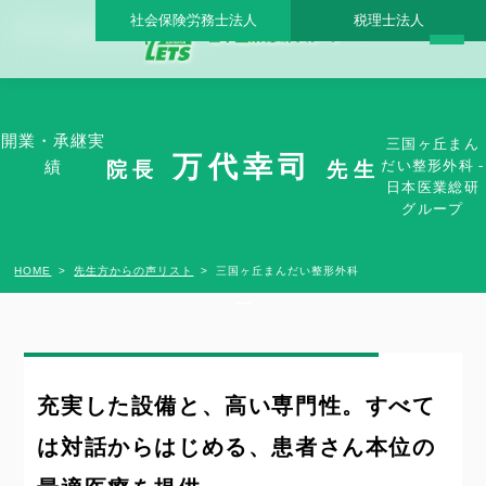
社会保険労務士法人
税理士法人
三国ヶ丘まんだい整形外科 - 日本医業総研グループ |日本医業総研｜医院開業・承継・
クリニック経営支援・医療モール開発
開業・承継実
三国ヶ丘まん
万代幸司
だい整形外科 -
院長
先生
績
日本医業総研
グループ
HOME
先生方からの声リスト
三国ヶ丘まんだい整形外科
充実した設備と、高い専門性。すべて
は対話からはじめる、患者さん本位の