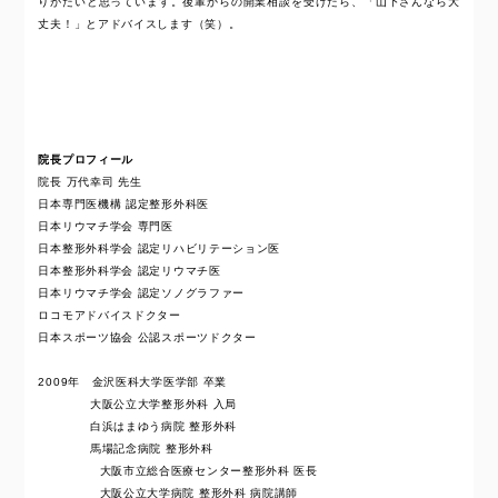
りがたいと思っています。後輩からの開業相談を受けたら、「山下さんなら大
丈夫！」とアドバイスします（笑）。
院長プロフィール
院長 万代幸司 先生
日本専門医機構 認定整形外科医
日本リウマチ学会 専門医
日本整形外科学会 認定リハビリテーション医
日本整形外科学会 認定リウマチ医
日本リウマチ学会 認定ソノグラファー
ロコモアドバイスドクター
日本スポーツ協会 公認スポーツドクター
2009年 金沢医科大学医学部 卒業
大阪公立大学整形外科 入局
白浜はまゆう病院 整形外科
馬場記念病院 整形外科
大阪市立総合医療センター整形外科 医長
大阪公立大学病院 整形外科 病院講師