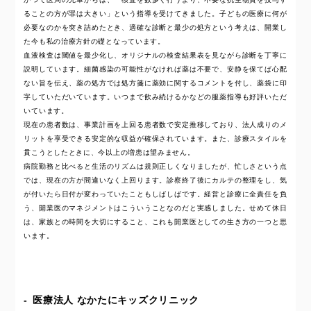
ることの方が罪は大きい」という指導を受けてきました。子どもの医療に何が
必要なのかを突き詰めたとき、適確な診断と最少の処方という考えは、開業し
た今も私の治療方針の礎となっています。
血液検査は閾値を最少化し、オリジナルの検査結果表を見ながら診断を丁寧に
説明しています。細菌感染の可能性がなければ薬は不要で、安静を保てば心配
ない旨を伝え、薬の処方では処方箋に薬効に関するコメントを付し、薬袋に印
字していただいています。いつまで飲み続けるかなどの服薬指導も好評いただ
いています。
現在の患者数は、事業計画を上回る患者数で安定推移しており、法人成りのメ
リットを享受できる安定的な収益が確保されています。また、診療スタイルを
貫こうとしたときに、今以上の増患は望みません。
病院勤務と比べると生活のリズムは規則正しくなりましたが、忙しさという点
では、現在の方が間違いなく上回ります。診察終了後にカルテの整理をし、気
が付いたら日付が変わっていたこともしばしばです。経営と診療に全責任を負
う、開業医のマネジメントはこういうことなのだと実感しました。せめて休日
は、家族との時間を大切にすること、これも開業医としての生き方の一つと思
います。
医療法人 なかたにキッズクリニック