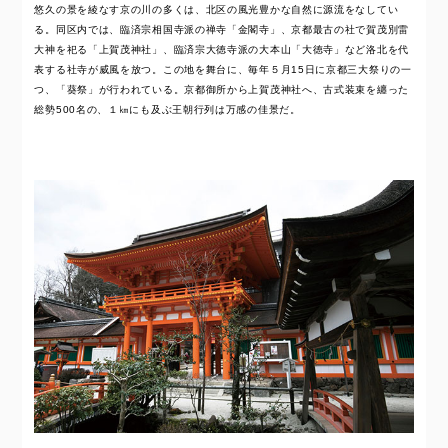
悠久の景を綾なす京の川の多くは、北区の風光豊かな自然に源流をなしてい
る。同区内では、臨済宗相国寺派の禅寺「金閣寺」、京都最古の社で賀茂別雷
大神を祀る「上賀茂神社」、臨済宗大徳寺派の大本山「大徳寺」など洛北を代
表する社寺が威風を放つ。この地を舞台に、毎年５月15日に京都三大祭りの一
つ、「葵祭」が行われている。京都御所から上賀茂神社へ、古式装束を纏った
総勢500名の、１㎞にも及ぶ王朝行列は万感の佳景だ。