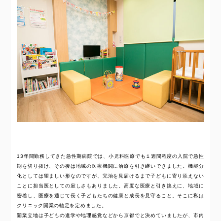
13年間勤務してきた急性期病院では、小児科医療でも１週間程度の入院で急性
期を切り抜け、その後は地域の医療機関に治療を引き継いできました。機能分
化としては望ましい形なのですが、完治を見届けるまで子どもに寄り添えない
ことに担当医としての寂しさもありました。高度な医療と引き換えに、地域に
密着し、医療を通じて長く子どもたちの健康と成長を見守ること。そこに私は
クリニック開業の軸足を定めました。
開業立地は子どもの進学や地理感覚などから京都でと決めていましたが、市内