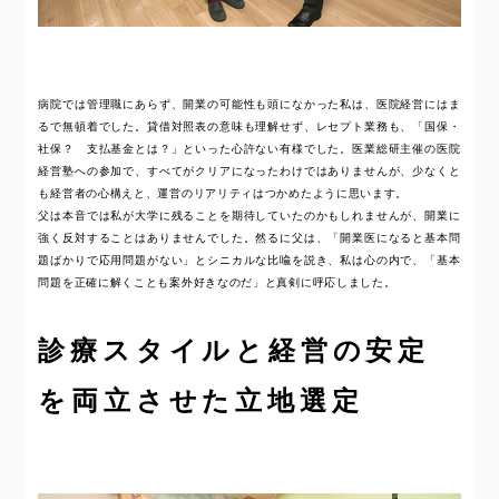
病院では管理職にあらず、開業の可能性も頭になかった私は、医院経営にはま
るで無頓着でした。貸借対照表の意味も理解せず、レセプト業務も、「国保・
社保？ 支払基金とは？」といった心許ない有様でした。医業総研主催の医院
経営塾への参加で、すべてがクリアになったわけではありませんが、少なくと
も経営者の心構えと、運営のリアリティはつかめたように思います。
父は本音では私が大学に残ることを期待していたのかもしれませんが、開業に
強く反対することはありませんでした。然るに父は、「開業医になると基本問
題ばかりで応用問題がない」とシニカルな比喩を説き、私は心の内で、「基本
問題を正確に解くことも案外好きなのだ」と真剣に呼応しました。
診療スタイルと経営の安定
を両立させた立地選定