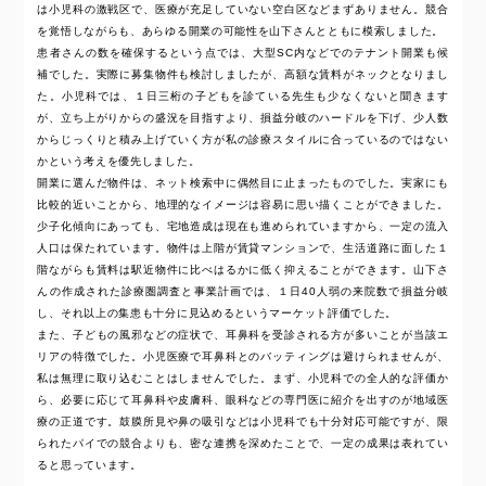
は小児科の激戦区で、医療が充足していない空白区などまずありません。競合
を覚悟しながらも、あらゆる開業の可能性を山下さんとともに模索しました。
患者さんの数を確保するという点では、大型SC内などでのテナント開業も候
補でした。実際に募集物件も検討しましたが、高額な賃料がネックとなりまし
た。小児科では、１日三桁の子どもを診ている先生も少なくないと聞きます
が、立ち上がりからの盛況を目指すより、損益分岐のハードルを下げ、少人数
からじっくりと積み上げていく方が私の診療スタイルに合っているのではない
かという考えを優先しました。
開業に選んだ物件は、ネット検索中に偶然目に止まったものでした。実家にも
比較的近いことから、地理的なイメージは容易に思い描くことができました。
少子化傾向にあっても、宅地造成は現在も進められていますから、一定の流入
人口は保たれています。物件は上階が賃貸マンションで、生活道路に面した１
階ながらも賃料は駅近物件に比べはるかに低く抑えることができます。山下さ
んの作成された診療圏調査と事業計画では、１日40人弱の来院数で損益分岐
し、それ以上の集患も十分に見込めるというマーケット評価でした。
また、子どもの風邪などの症状で、耳鼻科を受診される方が多いことが当該エ
リアの特徴でした。小児医療で耳鼻科とのバッティングは避けられませんが、
私は無理に取り込むことはしませんでした。まず、小児科での全人的な評価か
ら、必要に応じて耳鼻科や皮膚科、眼科などの専門医に紹介を出すのが地域医
療の正道です。鼓膜所見や鼻の吸引などは小児科でも十分対応可能ですが、限
られたパイでの競合よりも、密な連携を深めたことで、一定の成果は表れてい
ると思っています。