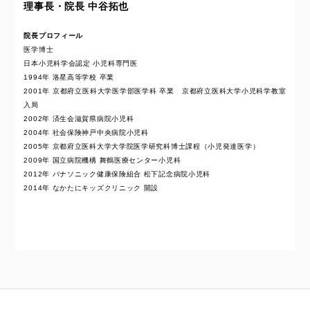
理事長・院長 中谷拓也
院長プロフィール
医学博士
日本小児科学会認定 小児科専門医
1994年 洛星高等学校 卒業
2001年 京都府立医科大学医学部医学科 卒業 京都府立医科大学小児科学教室
入局
2002年 済生会滋賀県病院小児科
2004年 社会保険神戸中央病院小児科
2005年 京都府立医科大学大学院医学研究科博士課程（小児発達医学）
2009年 国立病院機構 舞鶴医療センター小児科
2012年 パナソニック健康保険組合 松下記念病院小児科
2014年 なかたにキッズクリニック 開設