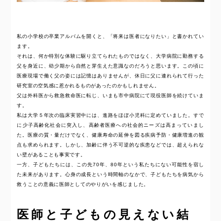
私の小学校の卒業アルバムを開くと、「将来は医者になりたい」と書かれてい
ます。
それは、何か特別な体験に駆り立てられたものではなく、大学病院に勤務する
父を身近に、幼少期から自然と芽生えた意識なのだろうと思います。この頃に
医療現場で働く父の姿には記憶はありませんが、休日に父に連れられて行った
研究室の空気感に惹かれるものがあったのかもしれません。
父は外科医から救急救命医に転じ、いまも市中病院にて現役医師を続けていま
す。
私は大学５年次の臨床実習中には、進路をほぼ小児科に定めていました。すで
に少子高齢化社会に突入し、高齢者医療への社会的ニーズは高まっていまし
た。医療の質・量だけでなく、健康寿命の延伸を図る疾病予防・健康増進の観
点も求められます。しかし、加齢に伴う不可逆的な疾患などでは、超えられな
い壁があることも事実です。
一方、子どもたちには、この先70年、80年という私たちにない可能性を宿し
た未来があります。心身の成長という時間軸のなかで、子どもたちを病気から
救うことの意義に医師としてのやりがいを感じました。
医師と子どもの見えない結