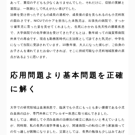
あって、重症の子どもも少なくありませんでした。それだけに、症状の寛解と
退院は、一医師として代えがたい喜びでした。
治療を受け持った子どもの成長の過程や、成長後の姿を見られるのも小児科医
の面白さです。NICUでのケアを担当した未熟児は、出張先の病院で、すっか
り健常児に育った姿を見せてくれました。生死にかかわる先天性の腫瘍疾患
で、大学病院での化学療法を受けてきた子どもとは、数年経っての滋賀県病院
外来での再会です。現在も勤務医時代に主治医として診てきた乳児が、中学生
になって当院に受診されています。10数年後、大人になった彼らが、ご自身の
お子さんを連れてまたお会いできれば、そこに持続可能な小児科地域医療の原
点があるように思います。
応用問題より基本問題を正確
に解く
大学での研究領域は血液疾患で、臨床でも小児にもっとも多い腫瘍である小児
白血病のほか、専門外来にてアレルギー疾患に取り組んできました。
私としては、継続して小児白血病の治療法の確立に挑みたいと考えていました
が、同時期、私の長男の進学準備もあり、関連病院への転任に伴う家族揃って
の引っ越しが困難になりました。父親としては、長男の勉強も少しはみてあげ