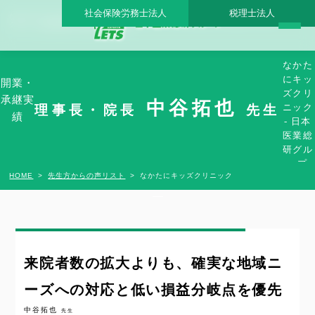
社会保険労務士法人
税理士法人
なかたにキッズクリニック - 日本医業総研グループ |日本医業総研｜医院開業・承継・
クリニック経営支援・医療モール開発
なかた
にキッ
開業・
ズクリ
承継実
中谷拓也
ニック
理事長・院長
先生
績
- 日本
医業総
研グル
ープ
HOME
先生方からの声リスト
なかたにキッズクリニック
来院者数の拡大よりも、確実な地域ニ
ーズへの対応と低い損益分岐点を優先
中谷拓也
先生