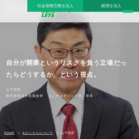
社会保険労務士法人
税理士法人
山下明宏 - 日本医業総研グループ |日本医業総研｜医院開業・承継・クリニック経営支
援・医療モール開発
自分が開業というリスクを負う立場だっ
たらどうするか、という視点。
山下明宏
株式会社日本医業総研 コンサルティング部 部長
HOME
わたしたちについて
山下明宏