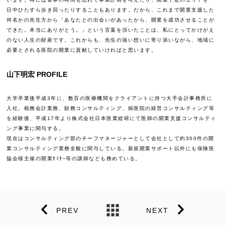
日中ひたすら歩き回ったりすることもあります。だから、これまで開業支援した
何名かの先生方から「あなたとの出会いがあったから、開業を成功させることが
できた。本当にありがとう。」という言葉を頂いたことは、私にとってかけがえ
のない人生の財産です。これからも、先生の強い想いに寄り添いながら、地域に
必要とされる医院の開業に貢献していければと思います。
山下明宏 PROFILE
大学卒業後平成3年に、数百の医療機関をクライアントに持つ大手会計事務所に
入社。税務会計業務、財務コンサルティング、病医院の経営コンサルティング等
を経験後、平成17年より株式会社日本医業総研にて医師の開業支援コンサルティ
ング事業に関与する。
現在はコンサルティング部のチーフマネージャーとして会社として約300件の開
業コンサルティング業務全般に関与している。新規開業サポート以外にも保険医
協会様主催の開業ｾﾐﾅｰ等の講師なども務めている。
PREV
NEXT