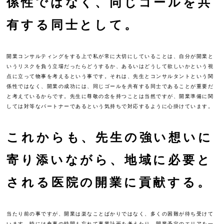
係性ではなく、同じゴールを共
有する同士として。
開業コンサルティングをする上で私が常に大切にしていることは、自分が開業と
いうリスクを負う立場だったらどうするか、あるいはどうして欲しいかという視
点に立って物事を考えるという事です。それは、先生とコンサルタントという関
係性ではなく、開業の成功には、同じゴールを共有する同士であることが重要だ
と考えているからです。先生に尊敬の念を持つことは当然ですが、開業準備に関
しては対等なパートナーであるという気持ちで対応するように心掛けています。
これからも、先生の強い想いに
寄り添いながら、地域に必要と
される医院の開業に貢献する。
当たり前の事ですが、開業は楽なことばかりではなく、多くの困難が待ち受けて
います。時には食事の時間も忘れて事業計画を考えたり、開業予定のエリアを一