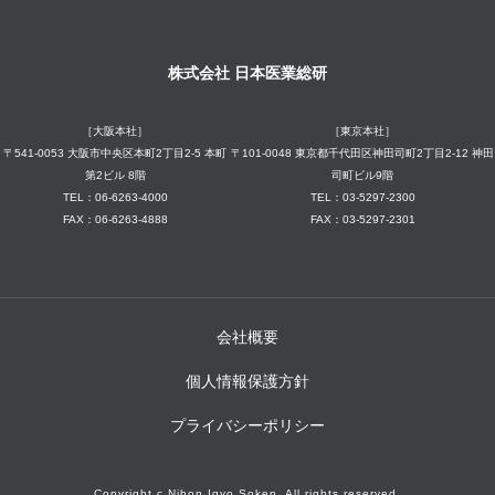
株式会社 日本医業総研
［大阪本社］
［東京本社］
〒541-0053 大阪市中央区本町2丁目2-5 本町
〒101-0048 東京都千代田区神田司町2丁目2-12 神田
第2ビル 8階
司町ビル9階
TEL：06-6263-4000
TEL：03-5297-2300
FAX：06-6263-4888
FAX：03-5297-2301
会社概要
個人情報保護方針
プライバシーポリシー
Copyright c Nihon Igyo Soken. All rights reserved.