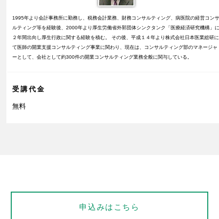
1995年より会計事務所に勤務し、税務会計業務、財務コンサルティング、病医院の経営コン
ルティング等を経験後、2000年より厚生労働省外郭団体シンクタンク「医療経済研究機構」
２年間出向し厚生行政に関する経験を積む。 その後、平成１４年より株式会社日本医業総研
て医師の開業支援コンサルティング事業に関わり、現在は、コンサルティング部のマネージャ
ーとして、会社として約300件の開業コンサルティング業務全般に関与している。
受講代金
無料
申込みはこちら