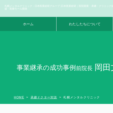
札幌メンタルクリニック - 日本医業総研グループ |日本医業総研｜医院開業・承継・クリニック
援・医療モール開発
ホーム
わたしたちについて
岡田
事業継承の成功事例
前院長
HOME
承継ドクター対談
札幌メンタルクリニック