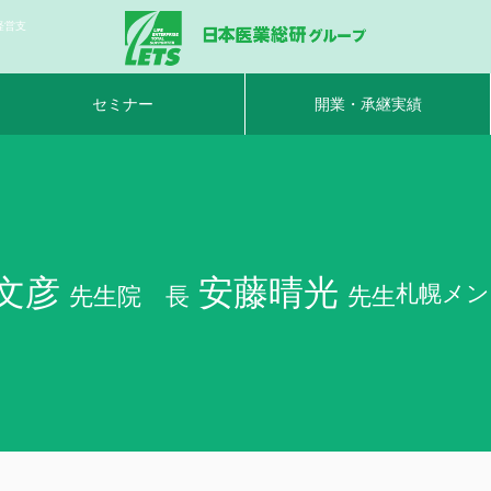
経営支
セミナー
開業・承継実績
文彦
安藤晴光
札幌メン
先生
院 長
先生