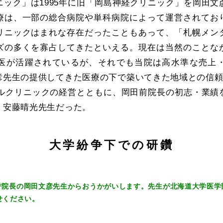
ニック」は1995年に旧「岡島神経クリニック」を岡田文
療は、一部の総合病院や単科病院によって運営されてお
リニックはまれな存在だったこともあって、「札幌メン
ズの多くを寡占してきたといえる。現在は当然のことな
医が活躍されているが、それでも当院は高水準な売上
彦先生の提供してきた医療の下で築いてきた地域との信
ンタルクリニックの経営とともに、岡田前院長の初志・業績
、安藤晴光先生だった。
大学紛争下での研鑽
院長の岡田文彦先生からおうかがいします。先生が北海道大学医学部
せください。