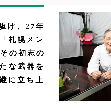
駆け、27年
「札幌メン
その初志の
たな武器を
継に立ち上