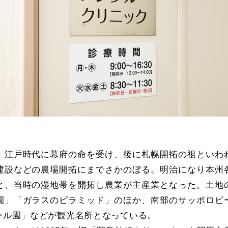
、江戸時代に幕府の命を受け、後に札幌開拓の祖といわ
建設などの農場開拓にまでさかのぼる。明治になり本州
と、当時の湿地帯を開拓し農業が主産業となった。土地
園」「ガラスのピラミッド」のほか、南部のサッポロビ
ール園」などが観光名所となっている。