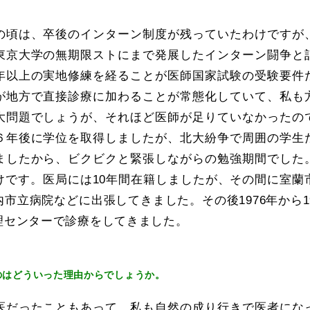
の頃は、卒後のインターン制度が残っていたわけですが
東京大学の無期限ストにまで発展したインターン闘争と
年以上の実地修練を経ることが医師国家試験の受験要件
が地方で直接診療に加わることが常態化していて、私も
大問題でしょうが、それほど医師が足りていなかったの
６年後に学位を取得しましたが、北大紛争で周囲の学生
ましたから、ビクビクと緊張しながらの勉強期間でした
けです。医局には10年間在籍しましたが、その間に室蘭
市立病院などに出張してきました。その後1976年から1
理センターで診療をしてきました。
のはどういった理由からでしょうか。
医だったこともあって、私も自然の成り行きで医者にな