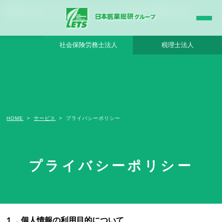
医療経営に特化したエキスパートとして、 クリニックの税務・会計顧問を支えます。
社会保険労務士法人
税理士法人
HOME
サービス
プライバシーポリシー
プライバシーポリシー
日本医業総研グループの各法人（以下、当グループ）は、個人情報を提供され
るすべての方々の個人情報を保護することを重要な責務と認識し、本人の権利
を保護するために、個人情報に関連する法規制等を遵守するとともに、以下に
示す方針に基づく個人情報保護の適正な管理体制を構築します。
１．個人情報の利用目的について