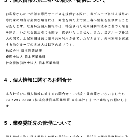
３．個人情報の第三者への開示・提供について
お客様からのご相談や専門サービスを提供する際に、当グループ各法人以外の
専門家の助言が必要な場合には、同意を得た上で第三者へ情報を提供すること
があります。なお特定個人情報等は、特定された利用目的等法令に基づく場合
を除き、いかなる第三者にも開示、提供いたしません。また、当グループ各法
人の間で、上記利用目的に限り共同利用させていただきます。共同利用を実施
する当グループの各法人は以下の通りです。
株式会社 日本医業総研
税理士法人 日本医業総研
社会保険労務士法人 日本医業総研
４．個人情報に関するお問合せ
本方針並びに個人情報に対するお問合せ・ご相談・疑義等がございましたら、
03-5297-2300（株式会社日本医業総研 東京本社）までご連絡をお願いしま
す。
５．業務委託先の管理について
個人情報を取り扱う業務を外部に委託する場合は、委託先と守秘義務契約を取