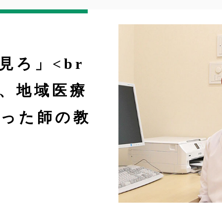
見ろ」<br
じ、地域医療
なった師の教