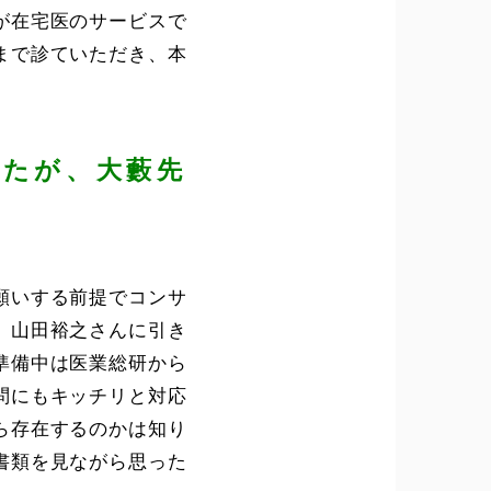
が在宅医のサービスで
まで診ていただき、本
したが、大藪先
願いする前提でコンサ
、山田裕之さんに引き
準備中は医業総研から
問にもキッチリと対応
ら存在するのかは知り
書類を見ながら思った