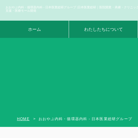
おおやぶ内科・循環器内科 - 日本医業総研グループ |日本医業総研｜医院開業・承継・クリニッ
支援・医療モール開発
ホーム
わたしたちについて
HOME
おおやぶ内科・循環器内科 - 日本医業総研グループ