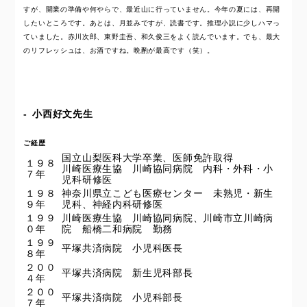
すが、開業の準備や何やらで、最近山に行っていません。今年の夏には、再開
したいところです。あとは、月並みですが、読書です。推理小説に少しハマっ
ていました。赤川次郎、東野圭吾、和久俊三をよく読んでいます。でも、最大
のリフレッシュは、お酒ですね。晩酌が最高です（笑）。
小西好文先生
ご経歴
国立山梨医科大学卒業、医師免許取得
１９８
川崎医療生協 川崎協同病院 内科・外科・小
７年
児科研修医
１９８
神奈川県立こども医療センター 未熟児・新生
９年
児科、神経内科研修医
１９９
川崎医療生協 川崎協同病院、川崎市立川崎病
０年
院 船橋二和病院 勤務
１９９
平塚共済病院 小児科医長
８年
２００
平塚共済病院 新生児科部長
４年
２００
平塚共済病院 小児科部長
７年