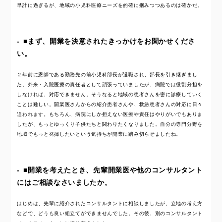
早計に過ぎるが、地域の小児科医療ニーズを的確に掴みつつあるのは確かだ。
■まず、開業を決意されたきっかけをお聞かせくださ
い。
２年前に恩師である勤務先の前小児科部長が退職され、部長を引き継ぎまし
た。外来・入院医療の責任者として頑張っていましたが、病院では役割分担を
しなければ、対応できません。そうなると地域の患者さんを密に診療していく
ことは難しい。開業医さんからの紹介患者さんや、救急患者さんの対応に日々
追われます。もちろん、病院にしか担えない医療や責任はやりがいでもありま
したが、もっとゆっくり子供たちと関わりたくなりました。自分の専門分野を
地域でもっと発揮したいという気持ちが開業に踏み切らせましたね。
■開業を考えたとき、先輩開業医や他のコンサルタント
にはご相談なさいましたか。
はじめは、先輩に紹介されたコンサルタントに相談しましたが、立地の考え方
などで、どうも良い組立てができませんでした。その後、別のコンサルタント