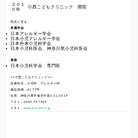
２０１
小西こどもクリニック 開院
０年
現在に至る。
所属学会
日本アレルギー学会
日本小児アレルギー学会
日本外来小児科学会
日本小児科医会、神奈川県小児科医会
資格
日本小児科学会 専門医
<<小西こどもクリニック>>
診療科目…小児科、アレルギー科
施設面積…41.77坪
住所…神奈川県平塚市中原2-21-20 1F
ＴＥＬ…0463-73-7520
ＵＲＬ…
www.konishi-cl.jp