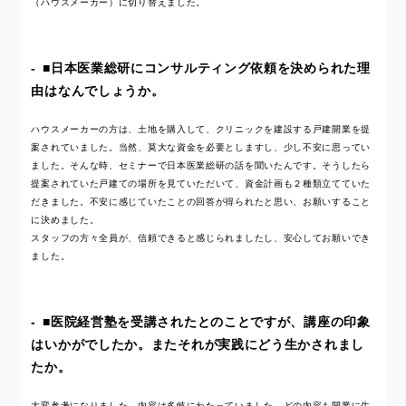
（ハウスメーカー）に切り替えました。
■日本医業総研にコンサルティング依頼を決められた理
由はなんでしょうか。
ハウスメーカーの方は、土地を購入して、クリニックを建設する戸建開業を提
案されていました。当然、莫大な資金を必要としますし、少し不安に思ってい
ました。そんな時、セミナーで日本医業総研の話を聞いたんです。そうしたら
提案されていた戸建ての場所を見ていただいて、資金計画も２種類立てていた
だきました。不安に感じていたことの回答が得られたと思い、お願いすること
に決めました。
スタッフの方々全員が、信頼できると感じられましたし、安心してお願いでき
ました。
■医院経営塾を受講されたとのことですが、講座の印象
はいかがでしたか。またそれが実践にどう生かされまし
たか。
大変参考になりました。内容は多岐にわたっていました。どの内容も開業に生