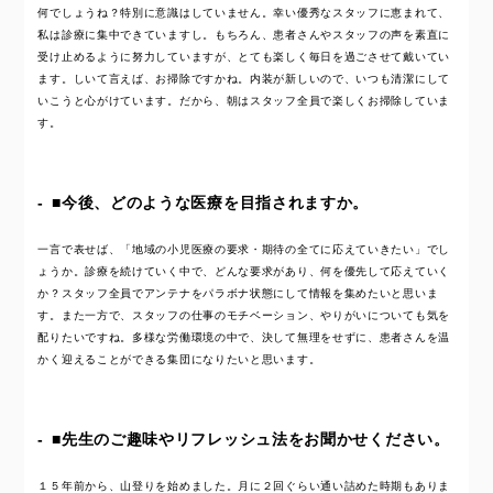
何でしょうね？特別に意識はしていません。幸い優秀なスタッフに恵まれて、
私は診療に集中できていますし。もちろん、患者さんやスタッフの声を素直に
受け止めるように努力していますが、とても楽しく毎日を過ごさせて戴いてい
ます。しいて言えば、お掃除ですかね。内装が新しいので、いつも清潔にして
いこうと心がけています。だから、朝はスタッフ全員で楽しくお掃除していま
す。
■今後、どのような医療を目指されますか。
一言で表せば、「地域の小児医療の要求・期待の全てに応えていきたい」でし
ょうか。診療を続けていく中で、どんな要求があり、何を優先して応えていく
か？スタッフ全員でアンテナをパラボナ状態にして情報を集めたいと思いま
す。また一方で、スタッフの仕事のモチベーション、やりがいについても気を
配りたいですね。多様な労働環境の中で、決して無理をせずに、患者さんを温
かく迎えることができる集団になりたいと思います。
■先生のご趣味やリフレッシュ法をお聞かせください。
１５年前から、山登りを始めました。月に２回ぐらい通い詰めた時期もありま