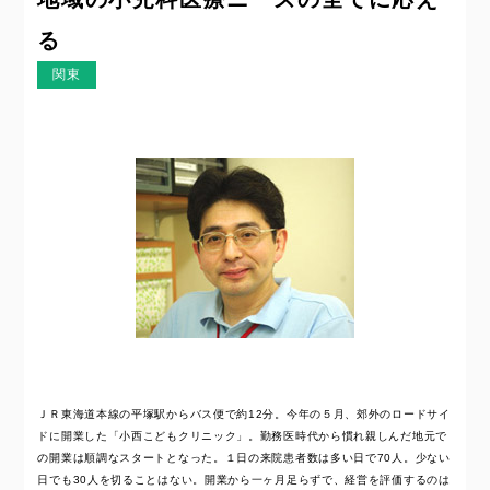
る
関東
ＪＲ東海道本線の平塚駅からバス便で約12分。今年の５月、郊外のロードサイ
ドに開業した「小西こどもクリニック」。勤務医時代から慣れ親しんだ地元で
の開業は順調なスタートとなった。１日の来院患者数は多い日で70人。少ない
日でも30人を切ることはない。開業から一ヶ月足らずで、経営を評価するのは