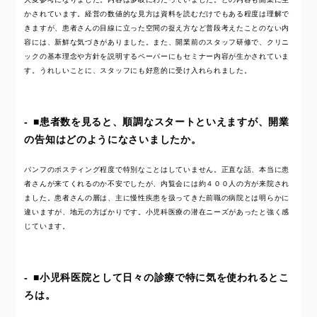
かされています。経営の数値的な見方は資料を読むだけでもある程度は理解で
きますが、患者さんの目線に立った空間の捉え方など普段考えたことのない内
容には、新鮮な気づきがありました。また、開業前のスタッフ研修で、クリニ
ックの基本理念や方針を説明するペーパーにもセミナー内容が生かされていま
す。うれしいことに、スタッフにも好意的に受け入れられました。
■患者数を見ると、順調なスタートといえますが、開業
の告知はどのようになさいましたか。
パンフのポスティング程度で特別なことはしていません。正直な話、本当に患
者さんが来てくれるのか不安でしたが、内覧会には約４００人の方が来院され
ました。患者さんの層は、主に慢性疾患を扱ってきた前職の病院とは明らかに
違いますが、地元の方ばかりです。小児科医療の潜在ニーズがあったと強く感
じています。
■小児科医院として日々の診療で特に気を使われるとこ
ろは。