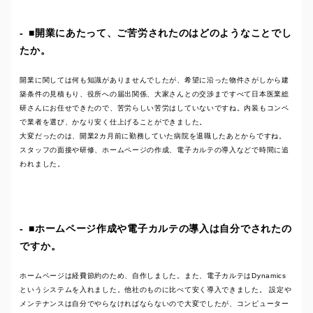
■開業にあたって、ご苦労されたのはどのようなことでし
たか。
開業に関しては何も知識がありませんでしたが、希望に沿った物件さがしから建
築条件の見積もり、役所への届出関係、大家さんとの交渉まですべて日本医業総
研さんにお任せできたので、苦労らしい苦労はしていないですね。内装もコンペ
で業者を選び、かなり安く仕上げることができました。
大変だったのは、開業2カ月前に勤務していた病院を退職したあとからですね。
スタッフの面接や研修、ホームページの作成、電子カルテの導入などで時間に追
われました。
■ホームページ作成や電子カルテの導入は自分でされたの
ですか。
ホームページは経費節約のため、自作しました。また、電子カルテはDynamics
というシステムを入れました。他社のものに比べて安く導入できました。 設定や
メンテナンスは自分でやらなければならないので大変でしたが、コンピューター