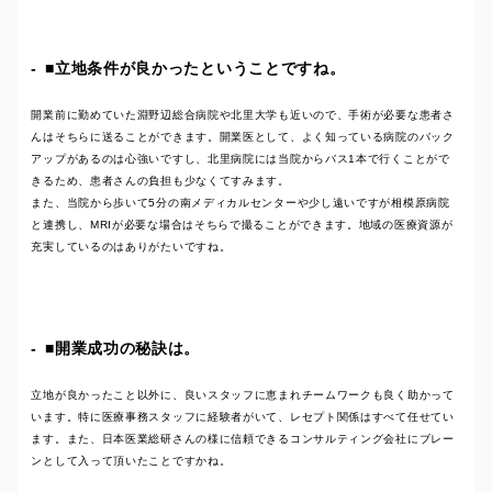
■立地条件が良かったということですね。
開業前に勤めていた淵野辺総合病院や北里大学も近いので、手術が必要な患者さ
んはそちらに送ることができます。開業医として、よく知っている病院のバック
アップがあるのは心強いですし、北里病院には当院からバス1本で行くことがで
きるため、患者さんの負担も少なくてすみます。
また、当院から歩いて5分の南メディカルセンターや少し遠いですが相模原病院
と連携し、MRIが必要な場合はそちらで撮ることができます。地域の医療資源が
充実しているのはありがたいですね。
■開業成功の秘訣は。
立地が良かったこと以外に、良いスタッフに恵まれチームワークも良く助かって
います。特に医療事務スタッフに経験者がいて、レセプト関係はすべて任せてい
ます。また、日本医業総研さんの様に信頼できるコンサルティング会社にブレー
ンとして入って頂いたことですかね。