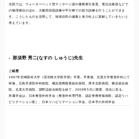
当院では、ウォーターベッド型マッサージ器や腰椎牽引装置、電位治療器などで
の物理療法のほか、大腿四頭筋訓練や平行棒での筋力訓練を行うことができま
す。こうしたものを活用して、地域住民の健康と体力向上に貢献していきたいと
考えています。
那須野 秀二(なすの しゅうじ)先生
ご経歴
1987年宮崎医科大学（現宮崎大学医学部）卒業。卒業後、北里大学整形外科にて
研修。広島市原田外科病院、横浜国際親善総合病院、厚木北部病院、横浜総合病
院、北里大学病院、淵野辺総合病院を経て、2009年5月に開業、現在に至る。
所属学会は、日本整形外科学会（整形外科専門医、認定脊椎脊髄病医、認定リハ
ビリテーション医）、日本リハビリテーション学会、日本手の外科学会