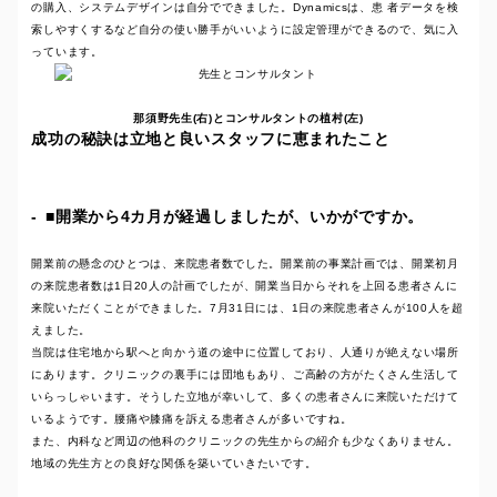
の購入、システムデザインは自分でできました。Dynamicsは、患 者データを検
索しやすくするなど自分の使い勝手がいいように設定管理ができるので、気に入
っています。
那須野先生(右)とコンサルタントの植村(左)
成功の秘訣は立地と良いスタッフに恵まれたこと
■開業から4カ月が経過しましたが、いかがですか。
開業前の懸念のひとつは、来院患者数でした。開業前の事業計画では、開業初月
の来院患者数は1日20人の計画でしたが、開業当日からそれを上回る患者さんに
来院いただくことができました。7月31日には、1日の来院患者さんが100人を超
えました。
当院は住宅地から駅へと向かう道の途中に位置しており、人通りが絶えない場所
にあります。クリニックの裏手には団地もあり、ご高齢の方がたくさん生活して
いらっしゃいます。そうした立地が幸いして、多くの患者さんに来院いただけて
いるようです。腰痛や膝痛を訴える患者さんが多いですね。
また、内科など周辺の他科のクリニックの先生からの紹介も少なくありません。
地域の先生方との良好な関係を築いていきたいです。