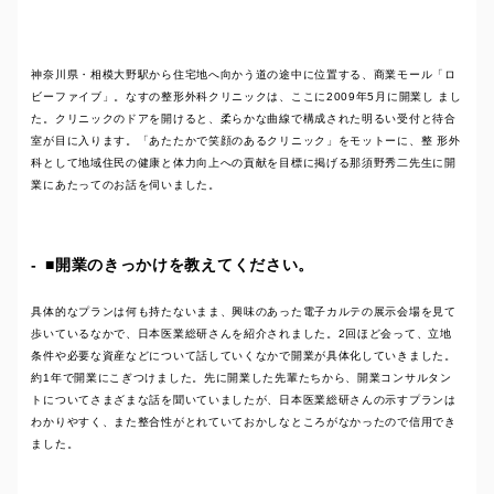
神奈川県・相模大野駅から住宅地へ向かう道の途中に位置する、商業モール「ロ
ビーファイブ」。なすの整形外科クリニックは、ここに2009年5月に開業し まし
た。クリニックのドアを開けると、柔らかな曲線で構成された明るい受付と待合
室が目に入ります。「あたたかで笑顔のあるクリニック」をモットーに、整 形外
科として地域住民の健康と体力向上への貢献を目標に掲げる那須野秀二先生に開
業にあたってのお話を伺いました。
■開業のきっかけを教えてください。
具体的なプランは何も持たないまま、興味のあった電子カルテの展示会場を見て
歩いているなかで、日本医業総研さんを紹介されました。2回ほど会って、立地
条件や必要な資産などについて話していくなかで開業が具体化していきました。
約1年で開業にこぎつけました。先に開業した先輩たちから、開業コンサルタン
トについてさまざまな話を聞いていましたが、日本医業総研さんの示すプランは
わかりやすく、また整合性がとれていておかしなところがなかったので信用でき
ました。