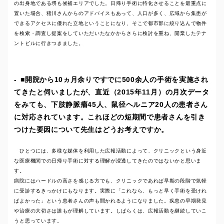
の出身地である堺も候補エリアでした。日帰り手術に特化させることを最重点に
置いた場合、猪川さんからのアドバイスもあって、人口が多く、広域から集患が
できるアクセスに優れた立地ということになり、そこで都市部に絞り込んで物件
を検索・調査し提案をしていただいたなかからさらに検討を重ね、開業したテナ
ントビルに行きつきました。
■開院から10ヵ月余りですでに500余人の手術を実施され
てきたと伺いましたが、直近（2015年11月）の月次データ
をみても、下肢静脈瘤45人、鼠径ヘルニア20人の患者さん
に対応されています。これほどの短期間で患者さんを引き
つけた要因について先生はどうお考えですか。
ひとつには、多様な媒体を利用した広報活動によって、クリニックという身近
な医療機関での日帰り手術に対する理解が浸透してきたのではないかと思いま
す。
病院にはハードルの高さを感じる方でも、クリニックであれば早期の段階で気軽
に受診するきっかけにもなります。実際に「これなら、もっと早く手術を受けれ
ばよかった」という患者さんの声も聞かれるようになりました。疾患の早期発見
や治療の大切さは誰もが理解しています。しばらくは、広報活動を継続していこ
うと思っています。