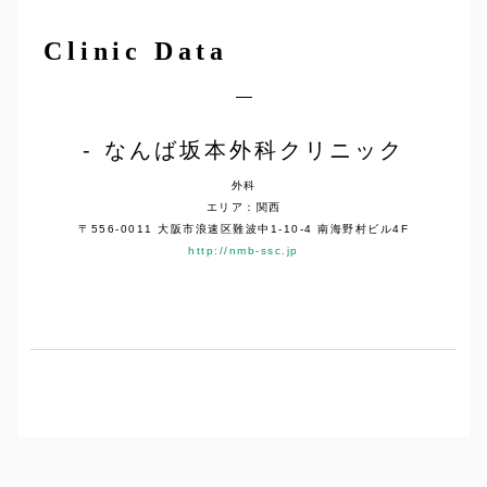
Clinic Data
なんば坂本外科クリニック
外科
エリア：関西
〒556-0011 大阪市浪速区難波中1-10-4 南海野村ビル4F
http://nmb-ssc.jp