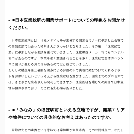
■日本医業総研の開業サポートについての印象をお聞かせ
ください。
日本医業総研とは、日経メディカルが主催する開業セミナーに参加した会場で
の個別面談で出会った猪川さんがきっかけとなりました。その後、「医院経営
塾」に参加しながら面談を重ねていきました。医療機器メーカー等にもコンサル
部門があるのですが、本業を強く意識されることも多く、医業経営全体のバラン
スに偏りが生じるおそれがあるのではと感じていました。
わたしの構想を第三者的な視点による評価の下で実現に結びつけてくれるサポー
トをお願いしたいという考えから医業総研を選びました。開業までのプロセスで
は、さまざまな業者さんが関与してきますが、医業総研を通じての紹介では中立
性が担保されており、そこにも安心感がありました。
■「みなみ」のほぼ駅前といえる立地ですが、開業エリア
や物件についての具体的なお考えはあったのですか。
前勤務先との連携という意味では岸和田か大阪市内。その中間地点で、わたし