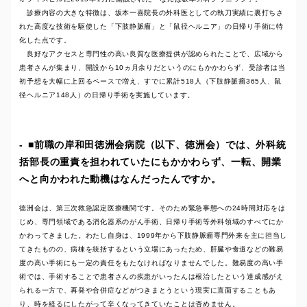
診療内容の大きな特徴は、坂本一喜院長の外科医としての執刀実績に裏打ちさ
れた高度な技術を駆使した「下肢静脈瘤」と「鼠径ヘルニア」の日帰り手術に特
化した点です。
良好なアクセスと専門性の高い良質な医療提供が認められたことで、広域から
患者さんが集まり、開設から10ヵ月余りだというのにもかかわらず、受診者は当
初予想を大幅に上回るペースで増え、すでに累計518人（下肢静脈瘤365人、鼠
径ヘルニア148人）の日帰り手術を実施しています。
■前職の岸和田徳洲会病院（以下、徳洲会）では、外科統
括部長の重責を担われていたにもかかわらず、一転、開業
へと向かわれた動機はなんだったんですか。
徳洲会は、第三次救急認定医療機関です。そのため緊急事態への24時間対応をは
じめ、専門領域である消化器系のがん手術、日帰り手術等外科領域のすべてにか
かわってきました。わたし自身は、1999年から下肢静脈瘤専門外来を主に担当し
てきたものの、病棟を統括するという立場にあったため、肝臓や食道などの難易
度の高い手術にも一定の責任をもたなければなりませんでした。難易度の高い手
術では、手術することで患者さんの疾患がいったんは根治したという達成感がえ
られる一方で、再発や合併症などがつきまとうという現実に直面することもあ
り、時を経るにしたがって辛くなってきていたことは否めません。