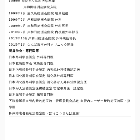
1996年 奈良県立医科大学卒業
岸和田徳洲会病院入職
1999年2月 屋久島徳洲会病院 離島勤務
1999年5月 岸和田徳洲会病院 外科
2006年9月 岸和田徳洲会病院 外科医長
2010年2月 岸和田徳洲会病院 内視鏡外科部長
2013年10月岸和田徳洲会病院 外科統括部長
2015年1月 なんば坂本外科クリニック開設
所属学会・専門医等
日本外科学会認定 外科専門医
日本救急医学会 救急医専門医
日本内視鏡外科学会認定 内視鏡外科技術認定医
日本消化器外科学会認定 消化器外科専門医
日本消化器外科学会認定 消化器がん外科治療認定医
日本がん治療認定医機構認定 暫定教育医、認定医
日本脈管学会認定 脈管専門医
下肢静脈瘤血管内焼灼術実施・管理委員会認定 血管内レーザー焼灼術実施医・指
導医
身体障害者福祉法指定医（ぼうこうまたは直腸）