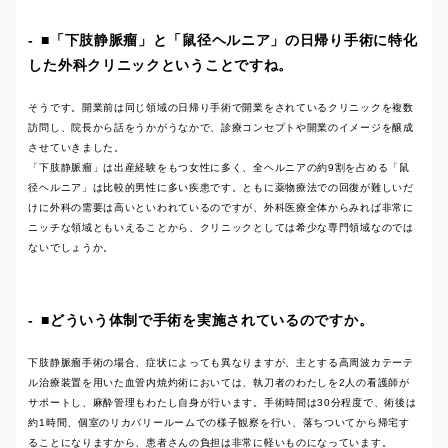
■「下肢静脈瘤」と「鼠径ヘルニア」の日帰り手術に特化
した外科クリニックということですね。
そうです。開業前は同じ領域の日帰り手術で開業をされているクリニックを複数
訪問し、院長から話をうかがうなかで、診療コンセプトや開業のイメージを醸成
させていきました。
「下肢静脈瘤」は出産経験をもつ女性に多く、全ヘルニアの約9割を占める「鼠
径ヘルニア」は比較的男性に多い疾患です。ともに薬物療法での回復が難しいだ
けに外科の需要は高いといわれているのですが、外科医療全体からみれば非常に
ニッチな領域ともいえることから、クリニックとしては希少な専門領域なのでは
ないでしょうか。
■どういう体制で手術を実施されているのですか。
下肢静脈瘤手術の場合、症状によっても異なりますが、主とする高周波カテーテ
ル治療装置を用いた血管内焼灼術においては、執刀者のわたしを2人の看護師が
サポートし、麻酔管理もわたし自身が行います。手術時間は30分程度で、術後は
約1時間、個室のリカバリールームでの様子観察を行い、落ちついてから帰宅す
ることになりますから、患者さんの負担は非常に軽いものになっています。