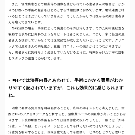
また、慢性疾患などで服薬等の治療を受けられている患者さんの場合は、かか
りつけ医への手術の報告をはじめとする情報提供に努めています。地域連携と呼
べるほどにはまだいたっていませんが、そうしたかかりつけ医からの紹介患者さ
んも増えてきています。
外科治療の場合、手術によって疾患そのものは治ります。そのため術後経過を
観察する以外には内科のようなリピートはみこめません。つまり、常に新規の患
者さんを獲得していかなくては医院経営が成り立たないということです。クリニ
ックでは患者さんの満足度が、直接「口コミ」への働きかけにつながりますか
ら、患者さんに気持ちよく受診していただけるように、時間をかけた丁寧な説明
とスタッフの接遇に心がけています。
■HPでは治療内容とあわせて、手術にかかる費用がわか
りやすく記されていますが、これも効果的に感じられます
ね。
治療に要する費用面を明確化することも、広報のポイントだと考えました。実
際にHPのアクセスデータを分析すると、治療費ページの閲覧率が高いことがわか
ります。下肢静脈瘤の手術もかつては自由診療の扱いでしたし、一般には「外科
治療」＝「高額」というイメージはどうしても拭えないのではないでしょうか。
治療費を明示することは、保険診療であっても医療サービスのひとつだと思いま