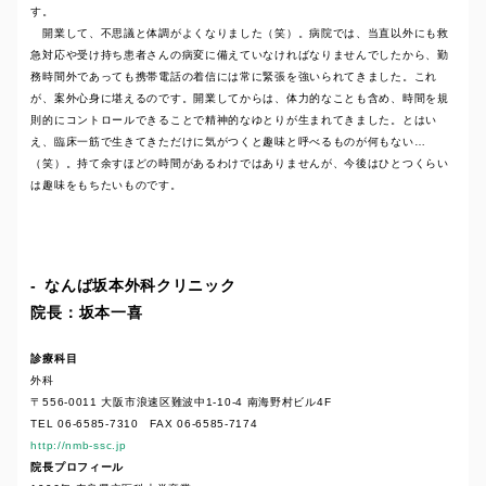
す。
開業して、不思議と体調がよくなりました（笑）。病院では、当直以外にも救
急対応や受け持ち患者さんの病変に備えていなければなりませんでしたから、勤
務時間外であっても携帯電話の着信には常に緊張を強いられてきました。これ
が、案外心身に堪えるのです。開業してからは、体力的なことも含め、時間を規
則的にコントロールできることで精神的なゆとりが生まれてきました。とはい
え、臨床一筋で生きてきただけに気がつくと趣味と呼べるものが何もない…
（笑）。持て余すほどの時間があるわけではありませんが、今後はひとつくらい
は趣味をもちたいものです。
なんば坂本外科クリニック
院長：坂本一喜
診療科目
外科
〒556-0011 大阪市浪速区難波中1-10-4 南海野村ビル4F
TEL 06-6585-7310 FAX 06-6585-7174
http://nmb-ssc.jp
院長プロフィール