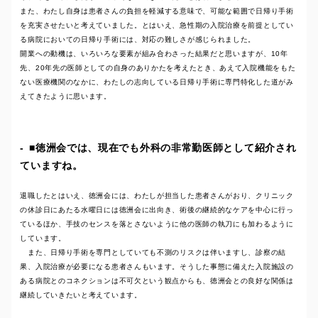
また、わたし自身は患者さんの負担を軽減する意味で、可能な範囲で日帰り手術
を充実させたいと考えていました。とはいえ、急性期の入院治療を前提としてい
る病院においての日帰り手術には、対応の難しさが感じられました。
開業への動機は、いろいろな要素が組み合わさった結果だと思いますが、10年
先、20年先の医師としての自身のありかたを考えたとき、あえて入院機能をもた
ない医療機関のなかに、わたしの志向している日帰り手術に専門特化した道がみ
えてきたように思います。
■徳洲会では、現在でも外科の非常勤医師として紹介され
ていますね。
退職したとはいえ、徳洲会には、わたしが担当した患者さんがおり、クリニック
の休診日にあたる水曜日には徳洲会に出向き、術後の継続的なケアを中心に行っ
ているほか、手技のセンスを落とさないように他の医師の執刀にも加わるように
しています。
また、日帰り手術を専門としていても不測のリスクは伴いますし、診察の結
果、入院治療が必要になる患者さんもいます。そうした事態に備えた入院施設の
ある病院とのコネクションは不可欠という観点からも、徳洲会との良好な関係は
継続していきたいと考えています。