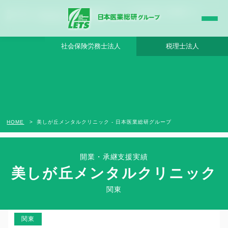
美しが丘メンタルクリニック - 日本医業総研グループ |日本医業総研｜医院開業・承
継・クリニック経営支援・医療モール開発
社会保険労務士法人
税理士法人
HOME
美しが丘メンタルクリニック - 日本医業総研グループ
開業・承継支援実績
美しが丘メンタルクリニック
Clinic Success Case
関東
自分でできることは自分自身で手掛ける
関東