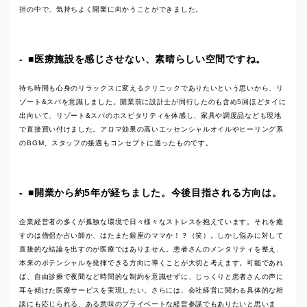
担の中で、気持ちよく開業に向かうことができました。
■医療施設を感じさせない、素晴らしい空間ですね。
待ち時間も心身のリラックスに変えるクリニックでありたいという思いから、リ
ゾート&スパを意識しました。開業前に設計士が同行したのも含め5回ほどタイに
出向いて、リゾート&スパのホスピタリティを体感し、家具や調度品なども現地
で直接買い付けました。アロマ効果の高いエッセンシャルオイルやヒーリング系
のBGM、スタッフの接遇もコンセプトに適ったものです。
■開業から約5年が経ちました。今後目指される方向は。
企業経営者の多くが孤独な環境で日々様々なストレスを抱えています。それを癒
すのは僧侶か占い師か、はたまた銀座のママか！？（笑）。しかし悩みに対して
直接的な結論を出すのが医療ではありません。患者さんのメンタリティを整え、
本来のポテンシャルを発揮できる方向に導くことが大切と考えます。可能であれ
ば、自由診療で夜間など時間的な制約を意識せずに、じっくりと患者さんの声に
耳を傾けた医療サービスを実現したい。さらには、会社経営に関わる具体的な相
談にも応じられる、ある意味のプライベートな経営参謀でもありたいと思いま