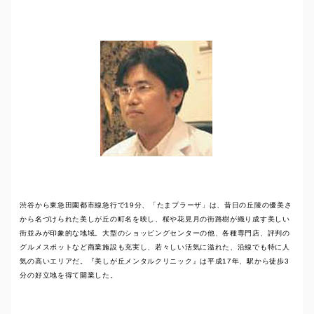
渋谷から東急田園都市線急行で19分、「たまプラーザ」は、昔日の丘陵の優美さ
から名づけられた美しが丘の町名を映し、桜や花見月の街路樹が織り成す美しい
街並みが印象的な地域。大型のショッピングセンターの他、各種専門店、評判の
グルメスポットなど商業施設も充実し、若々しい活気に溢れた、沿線でも特に人
気の高いエリアだ。『美しが丘メンタルクリニック』は平成17年、駅から徒歩3
分の好立地を得て開業した。