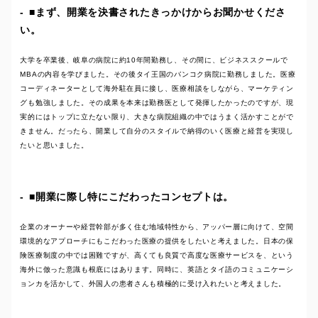
■まず、開業を決書されたきっかけからお聞かせくださ
い。
大学を卒業後、岐阜の病院に約10年間勤務し、その間に、ビジネススクールで
MBAの内容を学びました。その後タイ王国のバンコク病院に勤務しました。医療
コーディネーターとして海外駐在員に接し、医療相談をしながら、マーケティン
グも勉強しました。その成果を本来は勤務医として発揮したかったのですが、現
実的にはトップに立たない限り、大きな病院組織の中ではうまく活かすことがで
きません。だったら、開業して自分のスタイルで納得のいく医療と経営を実現し
たいと思いました。
■開業に際し特にこだわったコンセプトは。
企業のオーナーや経営幹部が多く住む地域特性から、アッパー層に向けて、空間
環境的なアプローチにもこだわった医療の提供をしたいと考えました。日本の保
険医療制度の中では困難ですが、高くても良質で高度な医療サービスを、という
海外に倣った意識も根底にはあります。同時に、英語とタイ語のコミュニケーシ
ョンカを活かして、外国人の患者さんも積極的に受け入れたいと考えました。