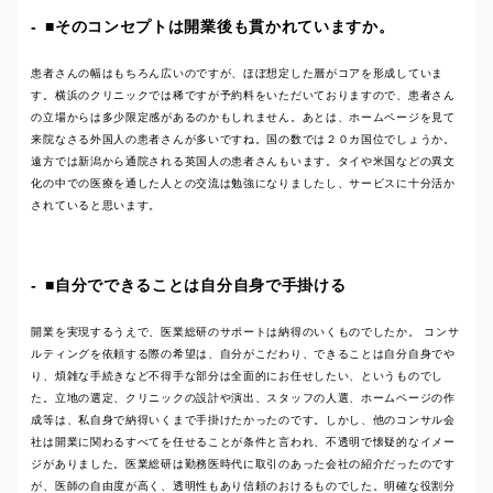
■そのコンセプトは開業後も貫かれていますか。
患者さんの幅はもちろん広いのですが、ほぼ想定した層がコアを形成していま
す。横浜のクリニックでは稀ですが予約料をいただいておりますので、患者さん
の立場からは多少限定感があるのかもしれません。あとは、ホームページを見て
来院なさる外国人の患者さんが多いですね。国の数では２０カ国位でしょうか。
遠方では新潟から通院される英国人の患者さんもいます。タイや米国などの異文
化の中での医療を通した人との交流は勉強になりましたし、サービスに十分活か
されていると思います。
■自分でできることは自分自身で手掛ける
開業を実現するうえで、医業総研のサポートは納得のいくものでしたか。 コンサ
ルティングを依頼する際の希望は、自分がこだわり、できることは自分自身でや
り、煩雑な手続きなど不得手な部分は全面的にお任せしたい、というものでし
た。立地の選定、クリニックの設計や演出、スタッフの人選、ホームページの作
成等は、私自身で納得いくまで手掛けたかったのです。しかし、他のコンサル会
社は開業に関わるすべてを任せることが条件と言われ、不透明で懐疑的なイメー
ジがありました。医業総研は勤務医時代に取引のあった会社の紹介だったのです
が、医師の自由度が高く、透明性もあり信頼のおけるものでした。明確な役割分