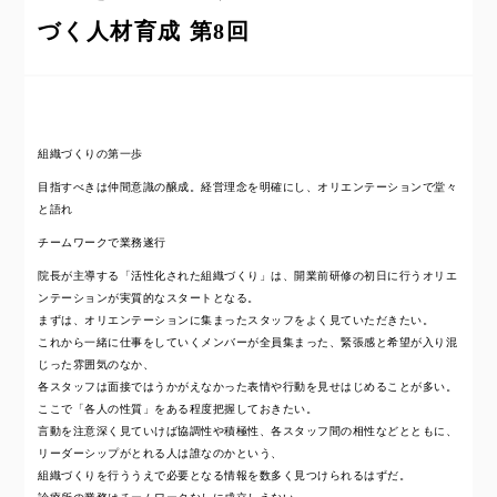
づく人材育成 第8回
組織づくりの第一歩
目指すべきは仲間意識の醸成。経営理念を明確にし、オリエンテーションで堂々
と語れ
チームワークで業務遂行
院長が主導する「活性化された組織づくり」は、開業前研修の初日に行うオリエ
ンテーションが実質的なスタートとなる。
まずは、オリエンテーションに集まったスタッフをよく見ていただきたい。
これから一緒に仕事をしていくメンバーが全員集まった、緊張感と希望が入り混
じった雰囲気のなか、
各スタッフは面接ではうかがえなかった表情や行動を見せはじめることが多い。
ここで「各人の性質」をある程度把握しておきたい。
言動を注意深く見ていけば協調性や積極性、各スタッフ間の相性などとともに、
リーダーシップがとれる人は誰なのかという、
組織づくりを行ううえで必要となる情報を数多く見つけられるはずだ。