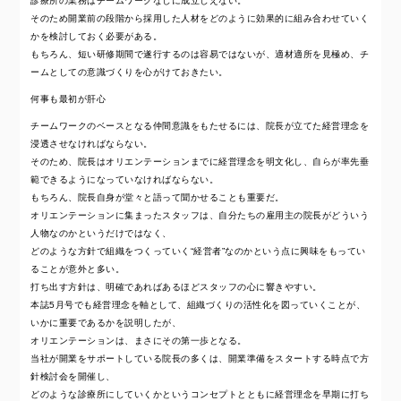
診療所の業務はチームワークなしに成立しえない。
そのため開業前の段階から採用した人材をどのように効果的に組み合わせていく
かを検討しておく必要がある。
もちろん、短い研修期間で遂行するのは容易ではないが、適材適所を見極め、チ
ームとしての意識づくりを心がけておきたい。
何事も最初が肝心
チームワークのベースとなる仲間意識をもたせるには、院長が立てた経営理念を
浸透させなければならない。
そのため、院長はオリエンテーションまでに経営理念を明文化し、自らが率先垂
範できるようになっていなければならない。
もちろん、院長自身が堂々と語って聞かせることも重要だ。
オリエンテーションに集まったスタッフは、自分たちの雇用主の院長がどういう
人物なのかというだけではなく、
どのような方針で組織をつくっていく“経営者”なのかという点に興味をもってい
ることが意外と多い。
打ち出す方針は、明確であればあるほどスタッフの心に響きやすい。
本誌5月号でも経営理念を軸として、組織づくりの活性化を図っていくことが、
いかに重要であるかを説明したが、
オリエンテーションは、まさにその第一歩となる。
当社が開業をサポートしている院長の多くは、開業準備をスタートする時点で方
針検討会を開催し、
どのような診療所にしていくかというコンセプトとともに経営理念を早期に打ち