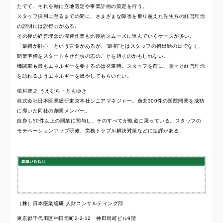
たてて、それを軸に立地選定や事業計画の策定を行う。
スタッフ採用に至るまでの間に、さまざまな障害を乗り越えた先生方の経営理念
の説明には説得力がある。
その後の経営理念の浸透作業も比較的スムーズに進んでいくケースが多い。
「最初が肝心」という言葉があるが、“最初”とはスタッフの初出勤の日でなく、
開業準備をスタートさせた頃の志のことを指すのかもしれない。
機関車も最もエネルギーを要するのは発車時。スタッフを前に、堂々と経営理念
を語れるようエネルギーを燃やしてもらいたい。
植村智之 うえむら・ともゆき
株式会社日本医業総研東京本社シニアマネジャー。過去300件の医院開業を成功
に導いた同社の創業メンバー。
自身も50件以上の開業に関与し、そのすべてが軌道に乗っている。スタッフの
モチベーションアップ研修、労務トラブル解決対策などに定評がある
（株）日本医業総研 人財コンサルティング部
東京都千代田区神田司町2-2-12 神田司町ビル9階