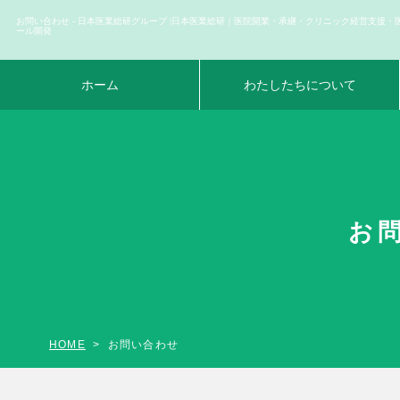
お問い合わせ - 日本医業総研グループ |日本医業総研｜医院開業・承継・クリニック経営支援・
ール開発
ホーム
わたしたちについて
お
HOME
お問い合わせ