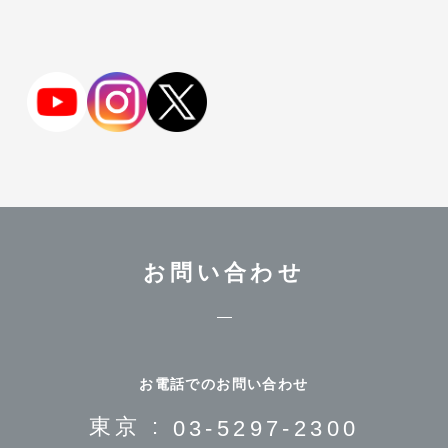
院長 関谷充晃 さま
院長 森本大二郎 さま
越田 裕一郎 先生
産科
〒538-0044 大阪府大阪市鶴見区放出東3-22-24 ヴェルデ放
出駅前2階
https://hanaten-cl.com/
2026/5/11
りきぞうクリニック
ちよだクリニック
北海道
院長 斎藤力三 さま
院長 眞鍋千穂 さま
医療法人社団清水クリニック（承継）
佐々木 貴志 先生
内科
お問い合わせ
〒064-0825 北海道札幌市中央区北5条西27丁目 メディッ
ク28ビル 3階
https://sapporo-sasaki-clinic.com/
2026/5/1
AMAレディースクリニック
KARADA内科クリニック
お電話でのお問い合わせ
近畿
院長 田中慶介 さま
院長 佐藤昭裕 さま
東京 :
03-5297-2300
医療法人つむぎ会 こいと腎泌尿器科クリニ