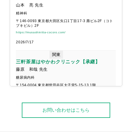
お茶の水高江洲レディースクリニ
山本 亮 先生
南雲内視鏡クリニック木更津
ック
精神科
院長 南雲 大暢 さま
院長 高江洲陽太郎 さま
〒146-0093 東京都大田区矢口1丁目17-3 壽ビル2F（コト
ブキビル）2F
https://musashinitta-cocoro.com/
2026/7/17
関東
三軒茶屋はやかわクリニック【承継】
ねりま脳神経外科
さとみ内科クリニック
藤原 和哉 先生
院長 井上剛 さま
院長 里見明俊 さま
糖尿病内科
〒154-0004 東京都世田谷区太子堂5-15-13 1階
http://www.sancha-hayakawacl.com/
2026/6/1
お問い合わせはこちら
近畿
はなてん女性クリニック
川口せきや呼吸器・内科クリニッ
ク
上石神井もりもと脳神経外科
インタビュー