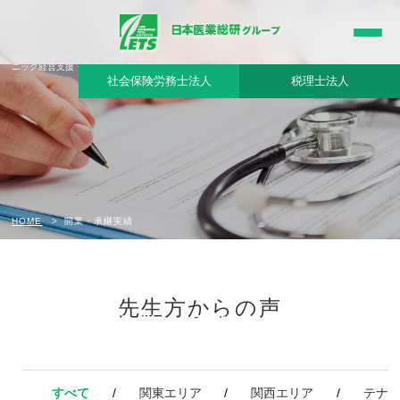
先生方からの声リスト - 日本医業総研グループ|日本医業総研｜医院開業・承継・クリ
ニック経営支援・医療モール開発
社会保険労務士法人
税理士法人
HOME
開業・承継実績
先生方からの声
開業・承継実績
すべて
関東エリア
関西エリア
テナ