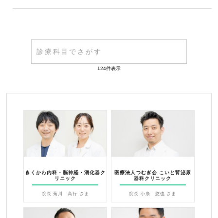
124件表示
きくかわ内科・脳神経・消化器ク
医療法人つむぎ会 こいと腎泌尿
リニック
器科クリニック
院長 菊川 高行 さま
院長 小糸 悠也 さま