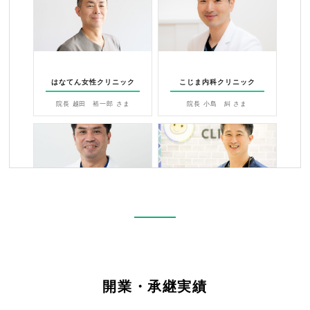
はなてん女性クリニック
こじま内科クリニック
院長 越田 裕一郎 さま
院長 小島 糾 さま
小児科・アレルギー科 かわむら
みしま内科・糖尿病クリニック
クリニック
院長 三島誉史 さま
院長 川村孝治 さま
開業・承継実績