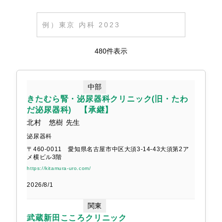
医療法人社団 林産婦人科
三国ヶ丘まんだい整形外科
480件表示
院長 藤井治子 さま
院長 万代幸司 さま
中部
きたむら腎・泌尿器科クリニック(旧・たわ
だ泌尿器科) 【承継】
北村 悠樹 先生
耳鼻咽喉科 吉田クリニック
本町クリニック 泌尿器科・内科
泌尿器科
〒460-0011 愛知県名古屋市中区大須3-14-43大須第2ア
院長 吉田尚生 さま
院長 楠本浩貴 さま
メ横ビル3階
https://kitamura-uro.com/
2026/8/1
関東
武蔵新田こころクリニック