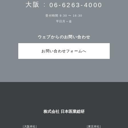
ック
大阪 :
06-6263-4000
インタビュー
小糸 悠也 先生
受付時間 9:30 〜 16:30
平日月～金
泌尿器科
〒570-0079 大阪府守口市金下町2丁目3-1 文禄アベニュー
40 2階（201）
しみず整形外科
おおしま泌尿器科
ウェブからのお問い合わせ
https://koito-uro.com/
院長 清水勇人 さま
院長 大島純平 さま
お問い合わせフォームへ
2026/5/1
近畿
きくかわ内科・脳神経・消化器クリニック
インタビュー
菊川 高行 先生
きやま整形外科 痛みとリハビリ
たしま皮フ科形成外科
クリニック
内科
〒532-0002 大阪府大阪市淀川区東三国四丁目11番17号リ
院長 田島宏樹 さま
院長 木山洋之 さま
ーフコート2階
株式会社 日本医業総研
https://kikukawa-naika.com/
2026/5/1
［大阪本社］
［東京本社］